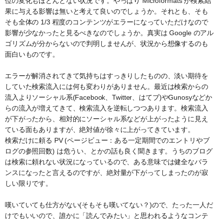
位の変化もほとんどない状況です。やっぱり Microformats が検索結
果に与える影響は無いと考えて良いのでしょうか。それとも、そも
そも全体の 1/3 程度のコンテンツがエラーになっていただけなので
影響が少なかったと見るべきなのでしょうか。真実は Google のアル
ゴリズムが分からないので判明しませんが、状況から想像するのも
面白いものです。
エラーが解消されてきて気持ちはすっきりしたものの、淡い期待を
していた検索流入には何も変わりがありません。最近は検索からの
流入よりソーシャル系(Facebook、Twitter、はてブ)やGunosyなどか
らの流入が増えてきて、検索流入を逆転しつつあります。検索流入
が下がったから、相対的にソーシャル系などが上がったように見え
ている面もありますが、絶対値が徐々に上がってきています。
検索だけに頼る PV (ページビュー：ある一定期間でのエントリやブ
ログの参照回数) は危うい、とかの話も良く聞きます。うちのブログ
は検索に頼れない状況になっているので、ある意味では健全なバラ
ンスになったと言えるのですが、絶対量が下がってしまったのが寂
しい限りです。
嘆いていても仕方がない(そもそも嘆いてない？)ので、たった一人だ
けでもいいので、誰かに「読んでみたい」と思われるようなコンテ