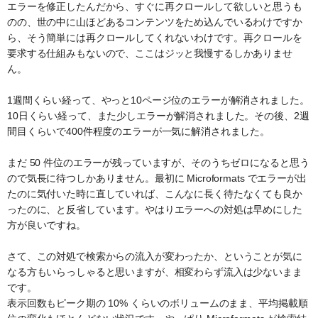
エラーを修正したんだから、すぐに再クロールして欲しいと思うも
のの、世の中に山ほどあるコンテンツをため込んでいるわけですか
ら、そう簡単には再クロールしてくれないわけです。再クロールを
要求する仕組みもないので、ここはジッと我慢するしかありませ
ん。
1週間くらい経って、やっと10ページ位のエラーが解消されました。
10日くらい経って、また少しエラーが解消されました。その後、2週
間目くらいで400件程度のエラーが一気に解消されました。
まだ 50 件位のエラーが残っていますが、そのうちゼロになると思う
ので気長に待つしかありません。最初に Microformats でエラーが出
たのに気付いた時に直していれば、こんなに長く待たなくても良か
ったのに、と反省しています。やはりエラーへの対処は早めにした
方が良いですね。
さて、この対処で検索からの流入が変わったか、ということが気に
なる方もいらっしゃると思いますが、相変わらず流入は少ないまま
です。
表示回数もピーク期の 10% くらいのボリュームのまま、平均掲載順