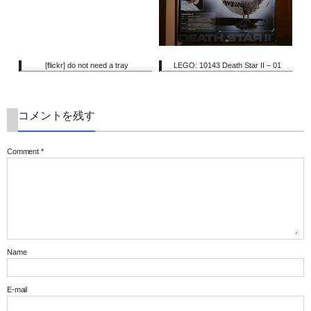
[flickr] do not need a tray
LEGO: 10143 Death Star II – 01
コメントを残す
Comment
*
Name
E-mail