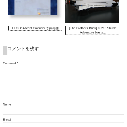
LEGO: Advent Calendar 予約再開
[The Brothers Brick] 10213 Shuttle
Adventure blasts...
コメントを残す
Comment
*
Name
E-mail