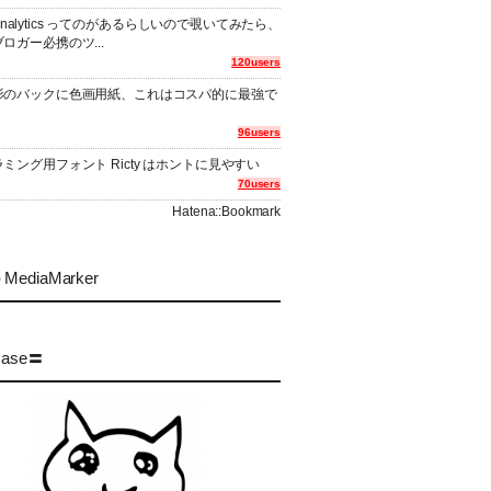
er Analytics ってのがあるらしいので覗いてみたら、
ロガー必携のツ...
120users
影のバックに色画用紙、これはコスパ的に最強で
96users
ミング用フォント Ricty はホントに見やすい
70users
Hatena::Bookmark
MediaMarker
case〓