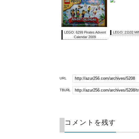
LEGO: 6299 Pirates Advent
LEGO: 21102 M
Calendar 2009
URL
TBURL
コメントを残す