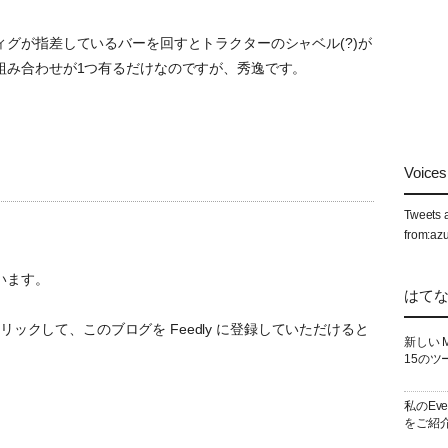
グが指差しているバーを回すとトラクターのシャベル(?)が
組み合わせが1つ有るだけなのですが、秀逸です。
Voices 
Tweets 
from:az
います。
はて
ックして、このブログを Feedly に登録していただけると
新しい 
15のツ
私のEv
をご紹