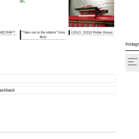
INECRAFT
“Take me to the kittens” from
LEGO: 21010 Robie House
flickr
Instag