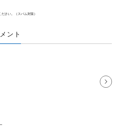
ください。（スパム対策）
メント
ター