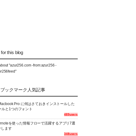
for this blog
about "azur256.com -from:azur256 -
ur256feed"
なブックマーク人気記事
Macbook Pro に何はさておきインストールした
ールと1つのフォント
489users
ernoteを使った情報フローで活躍するアプリ7選
介します
348users