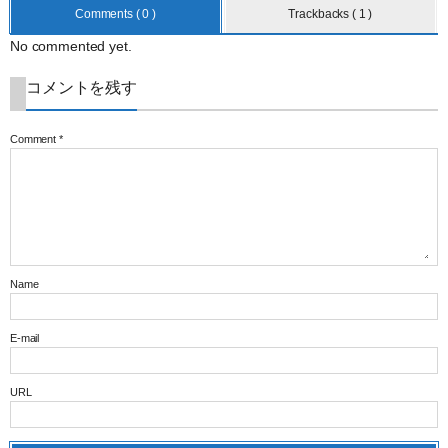
Comments ( 0 )
Trackbacks ( 1 )
No commented yet.
コメントを残す
Comment
*
Name
E-mail
URL