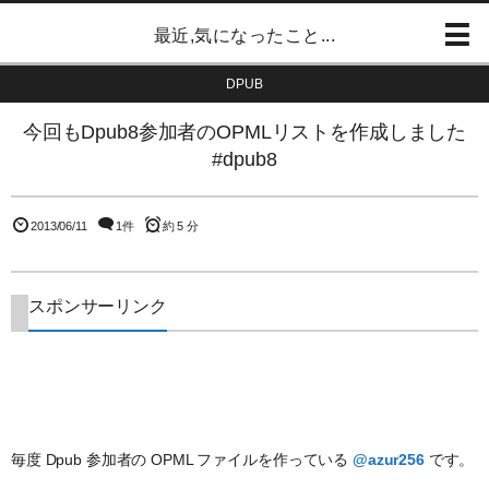
最近,気になったこと...
DPUB
今回もDpub8参加者のOPMLリストを作成しました
#dpub8
2013/06/11
1件
約 5 分
スポンサーリンク
毎度 Dpub 参加者の OPML ファイルを作っている
@azur256
です。