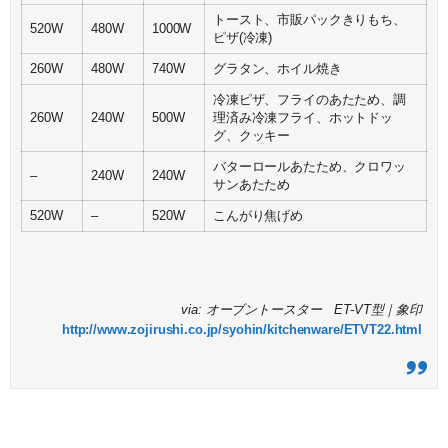
トースト、市販パックきりもち、
520W
480W
1000W
ピザ(冷凍)
260W
480W
740W
グラタン、ホイル焼き
冷凍ピザ、フライのあたため、調
260W
240W
500W
理済み冷凍フライ、ホットドッ
グ、クッキー
バターロールあたため、クロワッ
–
240W
240W
サンあたため
520W
–
520W
こんがり焦げめ
via: オーブントースター ET-VT型｜象印
http://www.zojirushi.co.jp/syohin/kitchenware/ETVT22.html