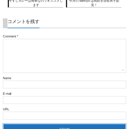
牛すじカレーは簡単なのでオススメし
今月の dancyu は肉好き自炊男子必
ます
見！
コメントを残す
Comment
*
Name
E-mail
URL