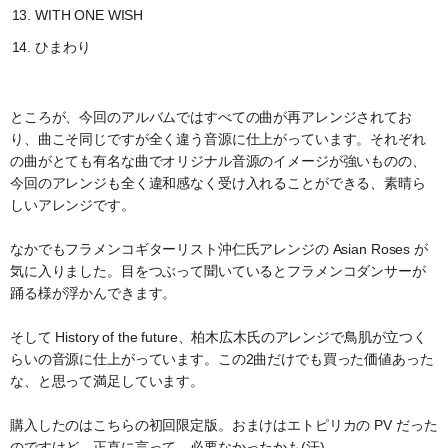
WITH ONE WISH
ひまわり
ところが、今回のアルバムではすべての曲が再アレンジされてお
り、曲こそ同じですが全く違う音源に仕上がっています。それぞれ
の曲がとても有名な曲でオリジナル音源のイメージが強いものの、
今回のアレンジも全く違和感なく受け入れることができる、素晴ら
しいアレンジです。
なかでもフラメンコギターリスト沖仁氏アレンジの Asian Roses が
気に入りました。目をつぶって聞いているとフラメンコダンサーが
踊る様が浮かんできます。
そして History of the future、柏木広木氏のアレンジで鳥肌が立つく
らいの音源に仕上がっています。この2曲だけでも買った価値あった
な、と思って満足しています。
購入したのはこちらの初回限定版。おまけはエトピリカの PV だった
のですけど…正直に言って、必要なかったかも(汗)