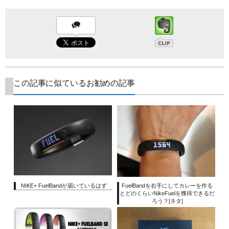
この記事に似ているお勧めの記事
NIKE+ FuelBandが届いているはず
FuelBandを右手にしてカレーを作る
とどのくらいNikeFuelを獲得できるだ
ろう？[ネタ]