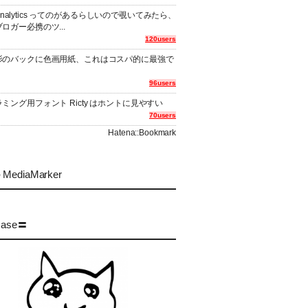
er Analytics ってのがあるらしいので覗いてみたら、
ロガー必携のツ...
120users
影のバックに色画用紙、これはコスパ的に最強で
96users
ミング用フォント Ricty はホントに見やすい
70users
Hatena::Bookmark
MediaMarker
case〓