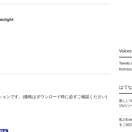
iclight
Voices 
Tweets 
from:az
はて
ョンです。(価格はダウンロード時に必ずご確認ください)
新しい 
15のツ
私のEv
をご紹