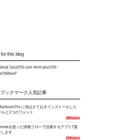
for this blog
about "azur256.com -from:azur256 -
ur256feed"
なブックマーク人気記事
Macbook Pro に何はさておきインストールした
ールと1つのフォント
489users
ernoteを使った情報フローで活躍するアプリ7選
介します
348users