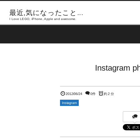
最近,気になったこと...
I Love LEGO, iPhone, Apple and awesome.
Instagram ph
2012/06/24
0件
約 2 分
Instagram