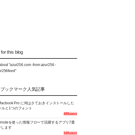
for this blog
about "azur256.com -from:azur256 -
ur256feed"
なブックマーク人気記事
Macbook Pro に何はさておきインストールした
ールと1つのフォント
489users
ernoteを使った情報フローで活躍するアプリ7選
介します
348users