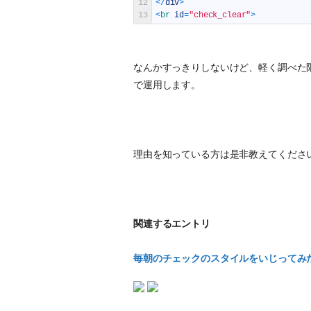
12
<
/
div
>
13
<
br 
id
=
"check_clear"
>
なんかすっきりしないけど、軽く調べた
で運用します。
理由を知っている方は是非教えてくださ
関連するエントリ
毎朝のチェックのスタイルをいじってみ