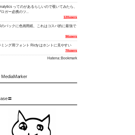
er Analytics ってのがあるらしいので覗いてみたら、
ロガー必携のツ...
120users
影のバックに色画用紙、これはコスパ的に最強で
96users
ミング用フォント Ricty はホントに見やすい
70users
Hatena::Bookmark
MediaMarker
case〓