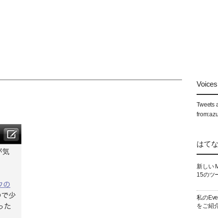
Voices 
Tweets 
from:az
はて
新しい 
15のツ
私のEv
をご紹