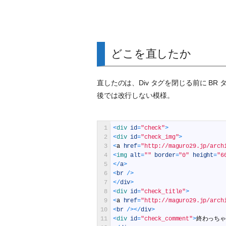
どこを直したか
直したのは、Div タグを閉じる前に B
後では改行しない模様。
1
<
div 
id
=
"check"
>
2
<
div 
id
=
"check_img"
>
3
<
a
href
=
"http://maguro29.jp/arch
4
<
img 
alt
=
""
border
=
"0"
height
=
"6
5
<
/
a
>
6
<
br
/
>
7
<
/
div
>
8
<
div 
id
=
"check_title"
>
9
<
a
href
=
"http://maguro29.jp/arch
10
<
br
/
>
<
/
div
>
11
<
div 
id
=
"check_comment"
>
終わっち