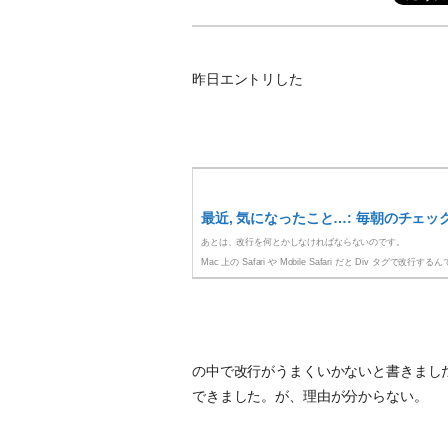
昨日エントリした
最近, 気になったこと…: 毎朝のチェ
あとは、改行を何とかしなければならないのです。
Mac 上の Safari や Mobile Safari だと Div タグで改行
の中で改行がうまくいかないと書きましたが、一応、
できました。が、理由が分からない。