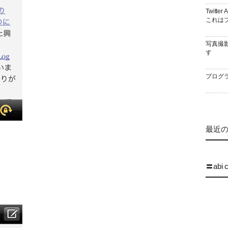
Twitt
これはブ
写真撮
す
プログラ
最近の 
〓abi 