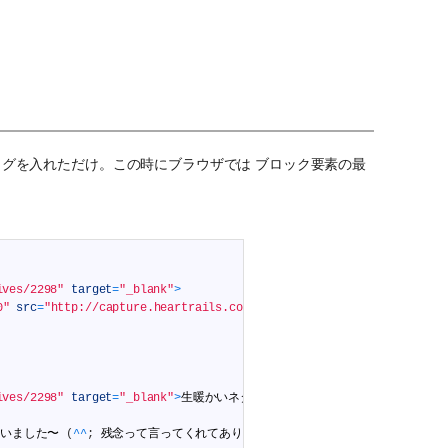
R タグを入れただけ。この時にブラウザでは ブロック要素の最
ives/2298"
target
=
"_blank"
>
0"
src
=
"http://capture.heartrails.com/90x60/shadow?http://maguro2
ives/2298"
target
=
"_blank"
>
生暖かいネタ達。
2012
/
06
/
17
|
MagLog
〜ま
ゃいました〜
(
^
^
;
残念って言ってくれてありがとうございます！
<
br
/
>
<
/
div
>