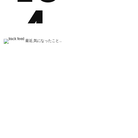
最近,気になったこと...
9.jp/archives/2298"
width
=
"90"
/
>
ぐろにくじゃぱん〜
<
/
a
>