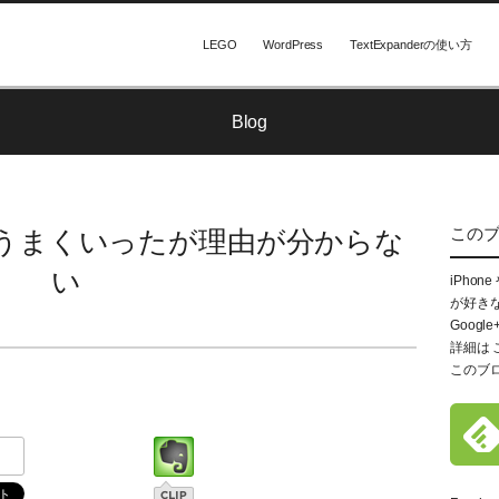
LEGO
WordPress
TextExpanderの使い方
Blog
この
改行はうまくいったが理由が分からな
い
iPhon
が好き
Google
詳細は
このブ