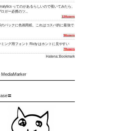
er Analytics ってのがあるらしいので覗いてみたら、
ロガー必携のツ...
120users
影のバックに色画用紙、これはコスパ的に最強で
96users
ミング用フォント Ricty はホントに見やすい
70users
Hatena::Bookmark
MediaMarker
case〓