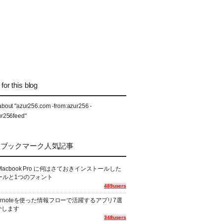
for this blog
about "azur256.com -from:azur256 -
ur256feed"
なブックマーク人気記事
Macbook Pro に何はさておきインストールした
ールと1つのフォント
489users
ernoteを使った情報フローで活躍するアプリ7選
介します
348users