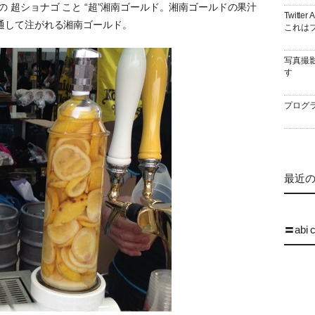
の 超ショナゴ こと “超”湘南ゴールド。湘南ゴールドの果汁
Twitt
通して注がれる湘南ゴールド。
これはブ
写真撮
す
プログラ
最近の 
〓abi 