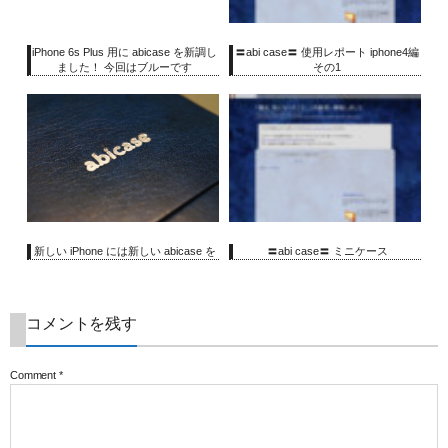
iPhone 6s Plus 用に abicase を新調し
〓abi case〓 使用レポート iphone4編
ました！ 今回はブルーです
その1
新しい iPhone には新しい abicase を
〓abi case〓 ミニケース
コメントを残す
Comment
*