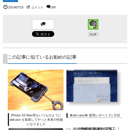
2014/07/15
コメント
0件
この記事に似ているお勧めの記事
iPhone XS Max用もいつものように
〓abi case〓 使用レポート 2ヶ月目
abicase を装着してやっと本来の性能
になりました