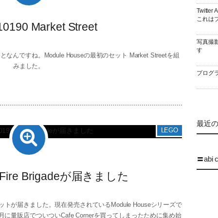
Twitt
これはブ
0190 Market Street
写真撮
す
ね。Module Houseの最初のセット Market Streetを組
みました。
プログラ
最近の 
LEGO
〓abi 
7 Fire Brigadeが届きました
していたセットが届きました。現在発売されているModule Houseシリーズで
量販店でついついCafe Cornerを買ってしまったために集め始