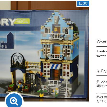
LEGO
Voices 
Tweets 
from:az
はて
新しい 
15のツ
私のEv
をご紹