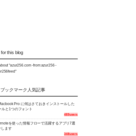
for this blog
about "azur256.com -from:azur256 -
ur256feed"
なブックマーク人気記事
Macbook Pro に何はさておきインストールした
ールと1つのフォント
489users
ernoteを使った情報フローで活躍するアプリ7選
介します
348users