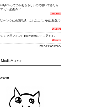
er Analytics ってのがあるらしいので覗いてみたら、
ロガー必携のツ...
120users
影のバックに色画用紙、これはコスパ的に最強で
96users
ミング用フォント Ricty はホントに見やすい
70users
Hatena::Bookmark
MediaMarker
case〓