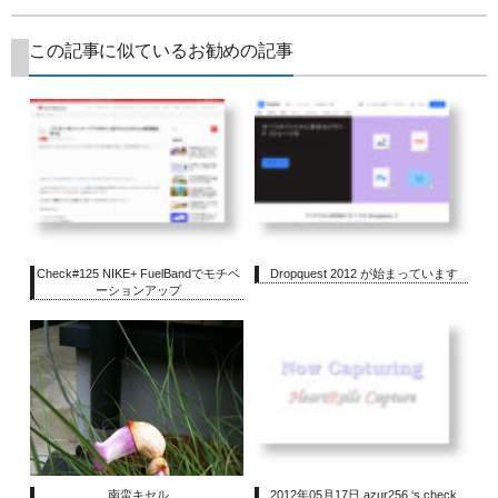
この記事に似ているお勧めの記事
Check#125 NIKE+ FuelBandでモチベ
Dropquest 2012 が始まっています
ーションアップ
南蛮キセル
2012年05月17日 azur256 ‘s check