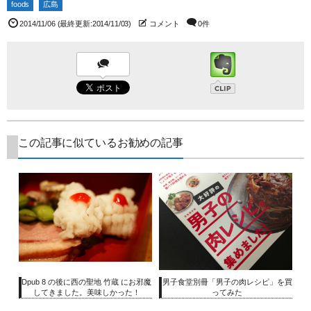
foods
広島
2014/11/06
(最終更新:2014/11/03)
コメント
0件
この記事に似ているお勧めの記事
Dpub 8 の後に西の聖地 竹蔵 にお邪魔
男子食堂別冊「男子の肉レシピ」を買
してきました。美味しかった！
ってみた