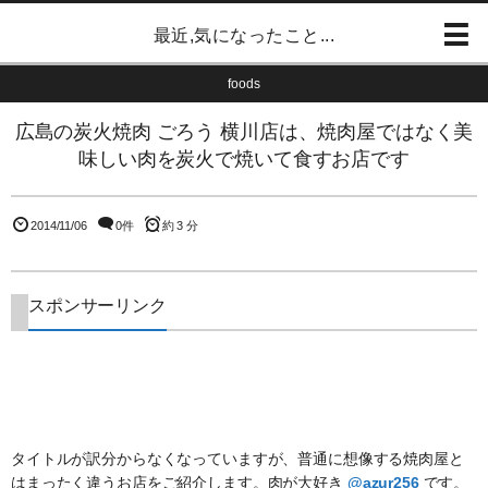
最近,気になったこと...
foods
広島の炭火焼肉 ごろう 横川店は、焼肉屋ではなく美
味しい肉を炭火で焼いて食すお店です
2014/11/06
0件
約 3 分
スポンサーリンク
タイトルが訳分からなくなっていますが、普通に想像する焼肉屋と
はまったく違うお店をご紹介します。肉が大好き
@azur256
です。