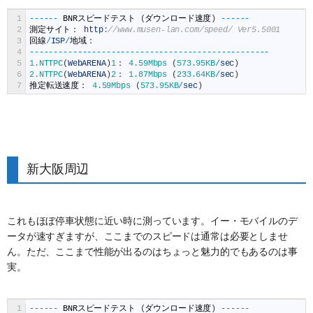
1
--
--
--
BNR
スピードテスト
(
ダウンロード速度
)
--
--
--
2
測定サイト：
http
:
//www.musen-lan.com/speed/ Ver5.5001
3
回線
/
ISP
/
地域：
4
--
--
--
--
--
--
--
--
--
--
--
--
--
--
--
--
--
--
--
--
--
--
--
--
--
5
1.NTTPC
(
WebARENA
)
1
：
4.59Mbps
(
573.95KB
/
sec
)
6
2.NTTPC
(
WebARENA
)
2
：
1.87Mbps
(
233.64KB
/
sec
)
7
推定転送速度：
4.59Mbps
(
573.95KB
/
sec
)
新大阪周辺
これもほぼ停車状態に近い時に測っています。イー・モバイルのデ
ータが速すぎますが、ここまでのスピードは通常は必要としませ
ん。ただ、ここまで性能が出るのはちょっと魅力的でもあるのは事
実。
1
--
--
--
BNR
スピードテスト
(
ダウンロード速度
)
--
--
--