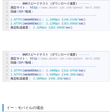
1
--
--
--
BNR
スピードテスト
(
ダウンロード速度
)
--
--
--
2
測定サイト：
http
:
//www.musen-lan.com/speed/ Ver5.5001
3
回線
/
ISP
/
地域：
4
--
--
--
--
--
--
--
--
--
--
--
--
--
--
--
--
--
--
--
--
--
--
--
--
--
5
1.NTTPC
(
WebARENA
)
1
：
1.19Mbps
(
148.51KB
/
sec
)
6
2.NTTPC
(
WebARENA
)
2
：
2.12Mbps
(
263.89KB
/
sec
)
7
推定転送速度：
2.12Mbps
(
263.89KB
/
sec
)
1
--
--
--
BNR
スピードテスト
(
ダウンロード速度
)
--
--
--
2
測定サイト：
http
:
//www.musen-lan.com/speed/ Ver5.5001
3
回線
/
ISP
/
地域：
4
--
--
--
--
--
--
--
--
--
--
--
--
--
--
--
--
--
--
--
--
--
--
--
--
--
5
1.NTTPC
(
WebARENA
)
1
：
2.49Mbps
(
310.97KB
/
sec
)
6
2.NTTPC
(
WebARENA
)
2
：
3.59Mbps
(
448.3KB
/
sec
)
7
推定転送速度：
3.59Mbps
(
448.3KB
/
sec
)
イー・モバイルの場合