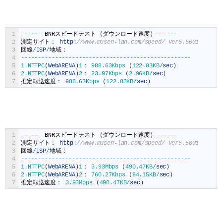
1
--
--
--
BNR
スピードテスト
(
ダウンロード速度
)
--
--
--
2
測定サイト：
http
:
//www.musen-lan.com/speed/ Ver5.5001
3
回線
/
ISP
/
地域：
4
--
--
--
--
--
--
--
--
--
--
--
--
--
--
--
--
--
--
--
--
--
--
--
--
--
5
1.NTTPC
(
WebARENA
)
1
：
988.63Kbps
(
122.83KB
/
sec
)
6
2.NTTPC
(
WebARENA
)
2
：
23.97Kbps
(
2.96KB
/
sec
)
7
推定転送速度：
988.63Kbps
(
122.83KB
/
sec
)
1
--
--
--
BNR
スピードテスト
(
ダウンロード速度
)
--
--
--
2
測定サイト：
http
:
//www.musen-lan.com/speed/ Ver5.5001
3
回線
/
ISP
/
地域：
4
--
--
--
--
--
--
--
--
--
--
--
--
--
--
--
--
--
--
--
--
--
--
--
--
--
5
1.NTTPC
(
WebARENA
)
1
：
3.93Mbps
(
490.47KB
/
sec
)
6
2.NTTPC
(
WebARENA
)
2
：
760.27Kbps
(
94.15KB
/
sec
)
7
推定転送速度：
3.93Mbps
(
490.47KB
/
sec
)