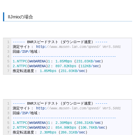
IIJmioの場合
1
--
--
--
BNR
スピードテスト
(
ダウンロード速度
)
--
--
--
2
測定サイト：
http
:
//www.musen-lan.com/speed/ Ver5.5001
3
回線
/
ISP
/
地域：
4
--
--
--
--
--
--
--
--
--
--
--
--
--
--
--
--
--
--
--
--
--
--
--
--
--
5
1.NTTPC
(
WebARENA
)
1
：
1.85Mbps
(
231.03KB
/
sec
)
6
2.NTTPC
(
WebARENA
)
2
：
897.82Kbps
(
112KB
/
sec
)
7
推定転送速度：
1.85Mbps
(
231.03KB
/
sec
)
1
--
--
--
BNR
スピードテスト
(
ダウンロード速度
)
--
--
--
2
測定サイト：
http
:
//www.musen-lan.com/speed/ Ver5.5001
3
回線
/
ISP
/
地域：
4
--
--
--
--
--
--
--
--
--
--
--
--
--
--
--
--
--
--
--
--
--
--
--
--
--
5
1.NTTPC
(
WebARENA
)
1
：
2.30Mbps
(
286.31KB
/
sec
)
6
2.NTTPC
(
WebARENA
)
2
：
854.98Kbps
(
106.76KB
/
sec
)
7
推定転送速度：
2.30Mbps
(
286.31KB
/
sec
)