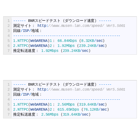
1
--
--
--
BNR
スピードテスト
(
ダウンロード速度
)
--
--
--
2
測定サイト：
http
:
//www.musen-lan.com/speed/ Ver5.5001
3
回線
/
ISP
/
地域：
4
--
--
--
--
--
--
--
--
--
--
--
--
--
--
--
--
--
--
--
--
--
--
--
--
--
5
1.NTTPC
(
WebARENA
)
1
：
66.84Kbps
(
8.32KB
/
sec
)
6
2.NTTPC
(
WebARENA
)
2
：
1.92Mbps
(
239.24KB
/
sec
)
7
推定転送速度：
1.92Mbps
(
239.24KB
/
sec
)
1
--
--
--
BNR
スピードテスト
(
ダウンロード速度
)
--
--
--
2
測定サイト：
http
:
//www.musen-lan.com/speed/ Ver5.5001
3
回線
/
ISP
/
地域：
4
--
--
--
--
--
--
--
--
--
--
--
--
--
--
--
--
--
--
--
--
--
--
--
--
--
5
1.NTTPC
(
WebARENA
)
1
：
2.56Mbps
(
319.64KB
/
sec
)
6
2.NTTPC
(
WebARENA
)
2
：
615.65Kbps
(
76.12KB
/
sec
)
7
推定転送速度：
2.56Mbps
(
319.64KB
/
sec
)