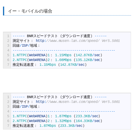
イー・モバイルの場合
1
--
--
--
BNR
スピードテスト
(
ダウンロード速度
)
--
--
--
2
測定サイト：
http
:
//www.musen-lan.com/speed/ Ver5.5001
3
回線
/
ISP
/
地域：
4
--
--
--
--
--
--
--
--
--
--
--
--
--
--
--
--
--
--
--
--
--
--
--
--
--
5
1.NTTPC
(
WebARENA
)
1
：
1.15Mbps
(
142.87KB
/
sec
)
6
2.NTTPC
(
WebARENA
)
2
：
1.08Mbps
(
135.12KB
/
sec
)
7
推定転送速度：
1.15Mbps
(
142.87KB
/
sec
)
1
--
--
--
BNR
スピードテスト
(
ダウンロード速度
)
--
--
--
2
測定サイト：
http
:
//www.musen-lan.com/speed/ Ver5.5001
3
回線
/
ISP
/
地域：
4
--
--
--
--
--
--
--
--
--
--
--
--
--
--
--
--
--
--
--
--
--
--
--
--
--
5
1.NTTPC
(
WebARENA
)
1
：
1.87Mbps
(
233.3KB
/
sec
)
6
2.NTTPC
(
WebARENA
)
2
：
1.32Mbps
(
164.33KB
/
sec
)
7
推定転送速度：
1.87Mbps
(
233.3KB
/
sec
)