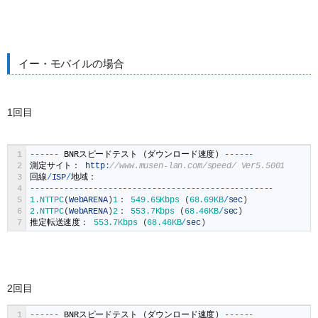
イー・モバイルの場合
1回目
1
--
--
--
BNR
スピードテスト
(
ダウンロード速度
)
--
--
--
2
測定サイト：
http
:
//www.musen-lan.com/speed/ Ver5.5001
3
回線
/
ISP
/
地域：
4
--
--
--
--
--
--
--
--
--
--
--
--
--
--
--
--
--
--
--
--
--
--
--
--
--
5
1.NTTPC
(
WebARENA
)
1
：
549.65Kbps
(
68.69KB
/
sec
)
6
2.NTTPC
(
WebARENA
)
2
：
553.7Kbps
(
68.46KB
/
sec
)
7
推定転送速度：
553.7Kbps
(
68.46KB
/
sec
)
2回目
1
--
--
--
BNR
スピードテスト
(
ダウンロード速度
)
--
--
--