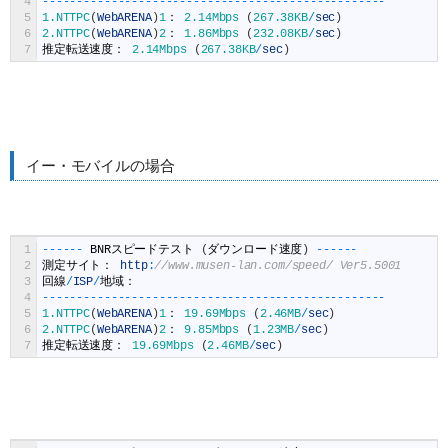
4
--
--
--
--
--
--
--
--
--
--
--
--
--
--
--
--
--
--
--
--
--
--
--
--
--
5
1.NTTPC
(
WebARENA
)
1
：
2.14Mbps
(
267.38KB
/
sec
)
6
2.NTTPC
(
WebARENA
)
2
：
1.86Mbps
(
232.08KB
/
sec
)
7
推定転送速度：
2.14Mbps
(
267.38KB
/
sec
)
イー・モバイルの場合
1
--
--
--
BNR
スピードテスト
(
ダウンロード速度
)
--
--
--
2
測定サイト：
http
:
//www.musen-lan.com/speed/ Ver5.5001
3
回線
/
ISP
/
地域：
4
--
--
--
--
--
--
--
--
--
--
--
--
--
--
--
--
--
--
--
--
--
--
--
--
--
5
1.NTTPC
(
WebARENA
)
1
：
19.69Mbps
(
2.46MB
/
sec
)
6
2.NTTPC
(
WebARENA
)
2
：
9.85Mbps
(
1.23MB
/
sec
)
7
推定転送速度：
19.69Mbps
(
2.46MB
/
sec
)