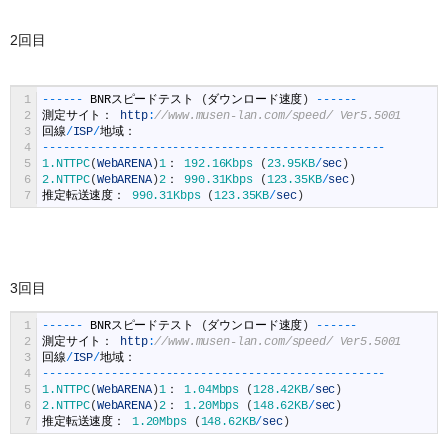
2回目
1
--
--
--
BNR
スピードテスト
(
ダウンロード速度
)
--
--
--
2
測定サイト：
http
:
//www.musen-lan.com/speed/ Ver5.5001
3
回線
/
ISP
/
地域：
4
--
--
--
--
--
--
--
--
--
--
--
--
--
--
--
--
--
--
--
--
--
--
--
--
--
5
1.NTTPC
(
WebARENA
)
1
：
192.16Kbps
(
23.95KB
/
sec
)
6
2.NTTPC
(
WebARENA
)
2
：
990.31Kbps
(
123.35KB
/
sec
)
7
推定転送速度：
990.31Kbps
(
123.35KB
/
sec
)
3回目
1
--
--
--
BNR
スピードテスト
(
ダウンロード速度
)
--
--
--
2
測定サイト：
http
:
//www.musen-lan.com/speed/ Ver5.5001
3
回線
/
ISP
/
地域：
4
--
--
--
--
--
--
--
--
--
--
--
--
--
--
--
--
--
--
--
--
--
--
--
--
--
5
1.NTTPC
(
WebARENA
)
1
：
1.04Mbps
(
128.42KB
/
sec
)
6
2.NTTPC
(
WebARENA
)
2
：
1.20Mbps
(
148.62KB
/
sec
)
7
推定転送速度：
1.20Mbps
(
148.62KB
/
sec
)