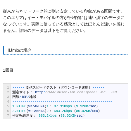
従来からネットワーク的に割と安定している印象がある区間です。
このエリアはイー・モバイルの方が平均的には速い漢字のデータに
なっています。実際に使っている感覚としてはほとんど違いを感じ
ません。詳細のデータは以下をご覧ください。
IIJmioの場合
1回目
1
--
--
--
BNR
スピードテスト
(
ダウンロード速度
)
--
--
--
2
測定サイト：
http
:
//www.musen-lan.com/speed/ Ver5.5001
3
回線
/
ISP
/
地域：
4
--
--
--
--
--
--
--
--
--
--
--
--
--
--
--
--
--
--
--
--
--
--
--
--
--
5
1.NTTPC
(
WebARENA
)
1
：
87.31Kbps
(
9.92KB
/
sec
)
6
2.NTTPC
(
WebARENA
)
2
：
683.2Kbps
(
85.02KB
/
sec
)
7
推定転送速度：
683.2Kbps
(
85.02KB
/
sec
)