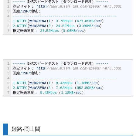
1
--
--
--
BNR
スピードテスト
(
ダウンロード速度
)
--
--
--
2
測定サイト：
http
:
//www.musen-lan.com/speed/ Ver5.5001
3
回線
/
ISP
/
地域：
4
--
--
--
--
--
--
--
--
--
--
--
--
--
--
--
--
--
--
--
--
--
--
--
--
--
5
1.NTTPC
(
WebARENA
)
1
：
3.78Mbps
(
471.85KB
/
sec
)
6
2.NTTPC
(
WebARENA
)
2
：
24.52Mbps
(
3.06MB
/
sec
)
7
推定転送速度：
24.52Mbps
(
3.06MB
/
sec
)
1
--
--
--
BNR
スピードテスト
(
ダウンロード速度
)
--
--
--
2
測定サイト：
http
:
//www.musen-lan.com/speed/ Ver5.5001
3
回線
/
ISP
/
地域：
4
--
--
--
--
--
--
--
--
--
--
--
--
--
--
--
--
--
--
--
--
--
--
--
--
--
5
1.NTTPC
(
WebARENA
)
1
：
9.43Mbps
(
1.18MB
/
sec
)
6
2.NTTPC
(
WebARENA
)
2
：
7.62Mbps
(
952.89KB
/
sec
)
7
推定転送速度：
9.43Mbps
(
1.18MB
/
sec
)
姫路-岡山間