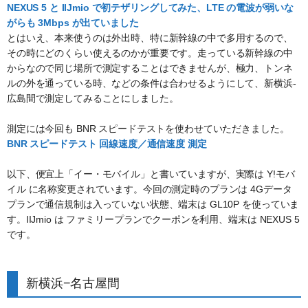
NEXUS 5 と IIJmio で初テザリングしてみた、LTE の電波が弱いな
がらも 3Mbps が出ていました
とはいえ、本来使うのは外出時、特に新幹線の中で多用するので、
その時にどのくらい使えるのかが重要です。走っている新幹線の中
からなので同じ場所で測定することはできませんが、極力、トンネ
ルの外を通っている時、などの条件は合わせるようにして、新横浜-
広島間で測定してみることにしました。
測定には今回も BNR スピードテストを使わせていただきました。
BNR スピードテスト 回線速度／通信速度 測定
以下、便宜上「イー・モバイル」と書いていますが、実際は Y!モバ
イル に名称変更されています。今回の測定時のプランは 4Gデータ
プランで通信規制は入っていない状態、端末は GL10P を使っていま
す。IIJmio は ファミリープランでクーポンを利用、端末は NEXUS 5
です。
新横浜−名古屋間