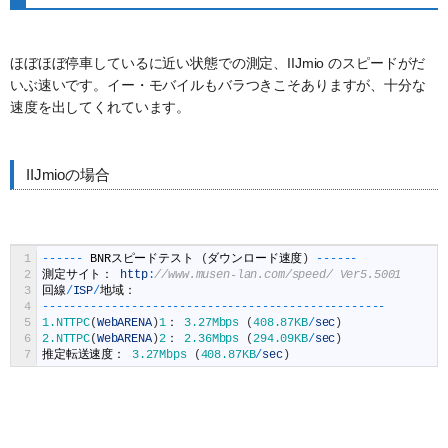
ほぼほぼ停車しているに近い状態での測定、IIJmio のスピードがだ
いぶ速いです。イー・モバイルもバラつきこそありますが、十分な
速度を出してくれています。
IIJmioの場合
1
--
--
--
BNR
スピードテスト
(
ダウンロード速度
)
--
--
--
2
測定サイト：
http
:
//www.musen-lan.com/speed/ Ver5.5001
3
回線
/
ISP
/
地域：
4
--
--
--
--
--
--
--
--
--
--
--
--
--
--
--
--
--
--
--
--
--
--
--
--
--
5
1.NTTPC
(
WebARENA
)
1
：
3.27Mbps
(
408.87KB
/
sec
)
6
2.NTTPC
(
WebARENA
)
2
：
2.36Mbps
(
294.09KB
/
sec
)
7
推定転送速度：
3.27Mbps
(
408.87KB
/
sec
)