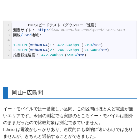
1
--
--
--
BNR
スピードテスト
(
ダウンロード速度
)
--
--
--
2
測定サイト：
http
:
//www.musen-lan.com/speed/ Ver5.5001
3
回線
/
ISP
/
地域：
4
--
--
--
--
--
--
--
--
--
--
--
--
--
--
--
--
--
--
--
--
--
--
--
--
--
5
1.NTTPC
(
WebARENA
)
1
：
472.24Kbps
(
59KB
/
sec
)
6
2.NTTPC
(
WebARENA
)
2
：
246.27Kbps
(
30.54KB
/
sec
)
7
推定転送速度：
472.24Kbps
(
59KB
/
sec
)
岡山−広島間
イー・モバイルでは一番厳しい区間、この区間はほとんど電波が無
いエリアです。今回の測定でも実際のところイー・モバイルは圏外
のままだったので比較対象は測定できていません。
IIJmio は電波がしっかりあり、速度的にも劇的に速いわけではあり
ませんが、きちんと通信することができました。