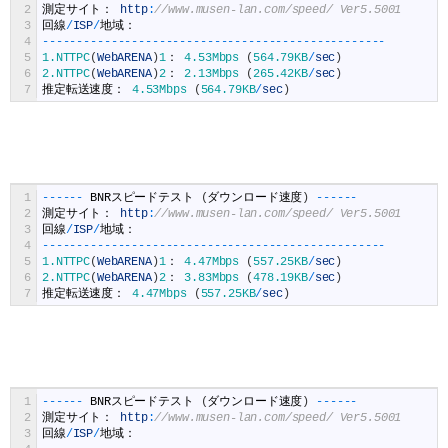
2
測定サイト：
http
:
//www.musen-lan.com/speed/ Ver5.5001
3
回線
/
ISP
/
地域：
4
--
--
--
--
--
--
--
--
--
--
--
--
--
--
--
--
--
--
--
--
--
--
--
--
--
5
1.NTTPC
(
WebARENA
)
1
：
4.53Mbps
(
564.79KB
/
sec
)
6
2.NTTPC
(
WebARENA
)
2
：
2.13Mbps
(
265.42KB
/
sec
)
7
推定転送速度：
4.53Mbps
(
564.79KB
/
sec
)
1
--
--
--
BNR
スピードテスト
(
ダウンロード速度
)
--
--
--
2
測定サイト：
http
:
//www.musen-lan.com/speed/ Ver5.5001
3
回線
/
ISP
/
地域：
4
--
--
--
--
--
--
--
--
--
--
--
--
--
--
--
--
--
--
--
--
--
--
--
--
--
5
1.NTTPC
(
WebARENA
)
1
：
4.47Mbps
(
557.25KB
/
sec
)
6
2.NTTPC
(
WebARENA
)
2
：
3.83Mbps
(
478.19KB
/
sec
)
7
推定転送速度：
4.47Mbps
(
557.25KB
/
sec
)
1
--
--
--
BNR
スピードテスト
(
ダウンロード速度
)
--
--
--
2
測定サイト：
http
:
//www.musen-lan.com/speed/ Ver5.5001
3
回線
/
ISP
/
地域：