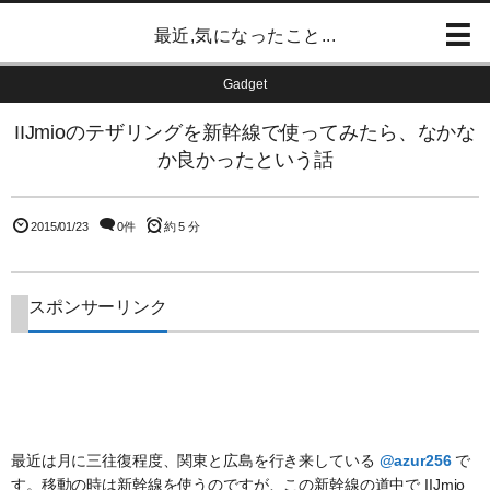
最近,気になったこと...
Gadget
IIJmioのテザリングを新幹線で使ってみたら、なかな
か良かったという話
2015/01/23
0件
約 5 分
スポンサーリンク
最近は月に三往復程度、関東と広島を行き来している
@azur256
で
す。移動の時は新幹線を使うのですが、この新幹線の道中で IIJmio