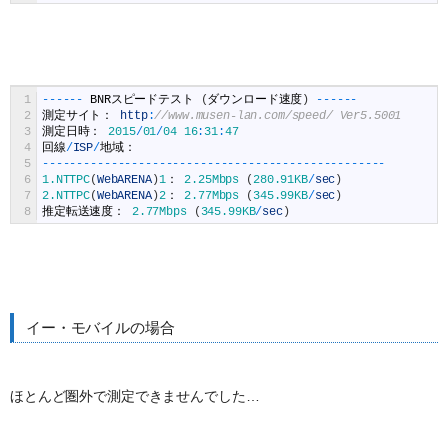
1
--
--
--
BNR
スピードテスト
(
ダウンロード速度
)
--
--
--
2
測定サイト：
http
:
//www.musen-lan.com/speed/ Ver5.5001
3
測定日時：
2015
/
01
/
04
16
:
31
:
47
4
回線
/
ISP
/
地域：
5
--
--
--
--
--
--
--
--
--
--
--
--
--
--
--
--
--
--
--
--
--
--
--
--
--
6
1.NTTPC
(
WebARENA
)
1
：
2.25Mbps
(
280.91KB
/
sec
)
7
2.NTTPC
(
WebARENA
)
2
：
2.77Mbps
(
345.99KB
/
sec
)
8
推定転送速度：
2.77Mbps
(
345.99KB
/
sec
)
イー・モバイルの場合
ほとんど圏外で測定できませんでした…