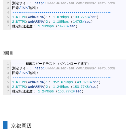
2
測定サイト：
http
:
//www.musen-lan.com/speed/ Ver5.5001
3
回線
/
ISP
/
地域：
4
--
--
--
--
--
--
--
--
--
--
--
--
--
--
--
--
--
--
--
--
--
--
--
--
--
5
1.NTTPC
(
WebARENA
)
1
：
1.07Mbps
(
133.27KB
/
sec
)
6
2.NTTPC
(
WebARENA
)
2
：
1.18Mbps
(
147KB
/
sec
)
7
推定転送速度：
1.18Mbps
(
147KB
/
sec
)
3回目
1
--
--
--
BNR
スピードテスト
(
ダウンロード速度
)
--
--
--
2
測定サイト：
http
:
//www.musen-lan.com/speed/ Ver5.5001
3
回線
/
ISP
/
地域：
4
--
--
--
--
--
--
--
--
--
--
--
--
--
--
--
--
--
--
--
--
--
--
--
--
--
5
1.NTTPC
(
WebARENA
)
1
：
352.67Kbps
(
43.97KB
/
sec
)
6
2.NTTPC
(
WebARENA
)
2
：
1.24Mbps
(
153.77KB
/
sec
)
7
推定転送速度：
1.24Mbps
(
153.77KB
/
sec
)
京都周辺