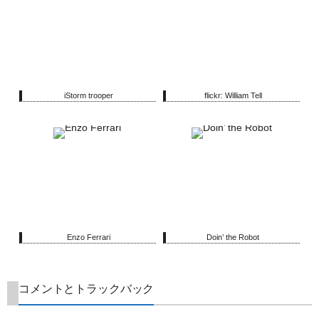
iStorm trooper
flickr: William Tell
Enzo Ferrari
Doin’ the Robot
コメントとトラックバック