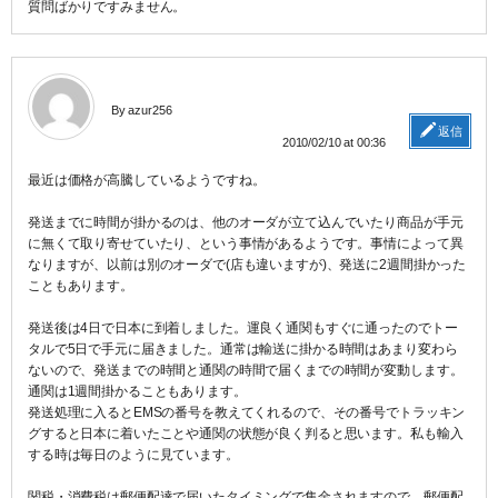
質問ばかりですみません。
By azur256
返信
2010/02/10 at 00:36
最近は価格が高騰しているようですね。
発送までに時間が掛かるのは、他のオーダが立て込んでいたり商品が手元
に無くて取り寄せていたり、という事情があるようです。事情によって異
なりますが、以前は別のオーダで(店も違いますが)、発送に2週間掛かった
こともあります。
発送後は4日で日本に到着しました。運良く通関もすぐに通ったのでトー
タルで5日で手元に届きました。通常は輸送に掛かる時間はあまり変わら
ないので、発送までの時間と通関の時間で届くまでの時間が変動します。
通関は1週間掛かることもあります。
発送処理に入るとEMSの番号を教えてくれるので、その番号でトラッキン
グすると日本に着いたことや通関の状態が良く判ると思います。私も輸入
する時は毎日のように見ています。
関税・消費税は郵便配達で届いたタイミングで集金されますので、郵便配