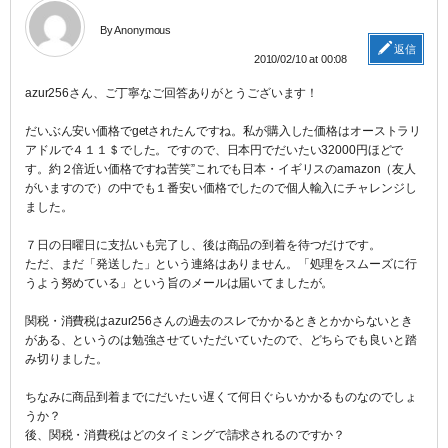
By Anonymous
返信
2010/02/10 at 00:08
azur256さん、ご丁寧なご回答ありがとうございます！
だいぶん安い価格でgetされたんですね。私が購入した価格はオーストラリ
アドルで４１１＄でした。ですので、日本円でだいたい32000円ほどで
す。約２倍近い価格ですね苦笑”これでも日本・イギリスのamazon（友人
がいますので）の中でも１番安い価格でしたので個人輸入にチャレンジし
ました。
７日の日曜日に支払いも完了し、後は商品の到着を待つだけです。
ただ、まだ「発送した」という連絡はありません。「処理をスムーズに行
うよう努めている」という旨のメールは届いてましたが。
関税・消費税はazur256さんの過去のスレでかかるときとかからないとき
がある、というのは勉強させていただいていたので、どちらでも良いと踏
み切りました。
ちなみに商品到着までにだいたい遅くて何日ぐらいかかるものなのでしょ
うか？
後、関税・消費税はどのタイミングで請求されるのですか？