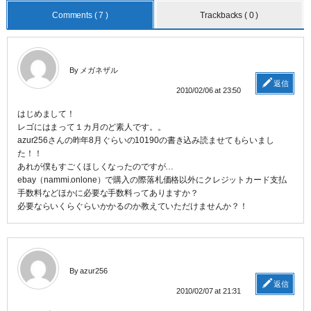
Comments ( 7 )
Trackbacks ( 0 )
By メガネザル
返信
2010/02/06 at 23:50
はじめまして！
レゴにはまって１カ月のど素人です。。
azur256さんの昨年8月ぐらいの10190の書き込み読ませてもらいまし
た！！
あれが僕もすごくほしくなったのですが…
ebay（nammi.onlone）で購入の際落札価格以外にクレジットカード支払
手数料などほかに必要な手数料ってありますか？
必要ならいくらぐらいかかるのか教えていただけませんか？！
By azur256
返信
2010/02/07 at 21:31