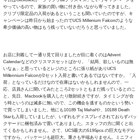
やっているので、家族の買い物に付き合いながら寄ってきました。
クリブリ限定品の入荷があるということも聞いていたのですが、キ
ャンペーンは昨日から始まったのでUCS Millenium Falconのような
希少価値の高い物はもう残っていないだろうと思っていました。
お店に到着して一通り見て回りましたが目に着くのはAdvent
Calendarなどのクリスマスセットばかり。「結局、欲しいものは無
いなぁ」と思っているとレジのところに張り紙がありUCS
Millennium Falconが2セット入荷と書いてあるではないですか。「入
荷」となっているだけなので在庫はないかもしれませんので、一
応、店員さんに聞いてみたところ2セットともまだ残っているとのこ
と。先日、Macbookを購入したり散財続きですが、タイミングが合
う時というのは滅多に無いので、この機会を逃すものかという勢い
で買ってしまいました。他にも10189 Taj Mahalや、10188 Death
Starも入荷していましたが、いずれもディスプレイされておらずバッ
クヤードに梱包済みで置いてありました。スタッフの方に聞くと出
てくるかもしれません。 さて、UCS最大の5195pcs.の巨大なモデル
ですから、パッケージも超巨大。重さも半端ありません。ミニフィ