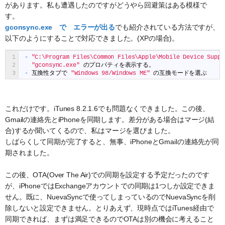
があります。私も遭遇したのですがどうやら回避策はある模様で
す。
gconsync.exe で エラーが出る
でも紹介されている方法ですが、
以下のようにすることで対応できました。(XPの場合)。
1
-
"C:\Program Files\Common Files\Apple\Mobile Device Suppo
2
"gconsync.exe"
のプロパティを表示する。
3
-
互換性タブで
"Windows 98/Windows ME"
の互換モードを選ぶ
これだけです。iTunes 8.2.1.6でも問題なくできました。この後、
Gmailの連絡先とiPhoneを同期します。差分がある場合はマージ(結
合)するか聞いてくるので、私はマージを選びました。
しばらくして同期が完了すると、無事、iPhoneとGmailの連絡先が同
期されました。
この後、OTA(Over The Air)での同期を設定する予定だったのです
が、iPhoneではExchangeアカウントでの同期は1つしか設定できま
せん。既に、NuevaSyncで使ってしまっているのでNuevaSyncを削
除しないと設定できません。とりあえず、現時点ではiTunes経由で
同期できれば、まずは満足できるのでOTAは別の機会に考えること