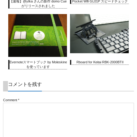
【速報】@ytka さんの新作 domo Cue
Pocket Wifi GL01P スピードチェック
がリリースされました
Evernoteスマートブック by Moleskine
Rboard for Keitai RBK-2000BTII
を使っています
コメントを残す
Comment
*