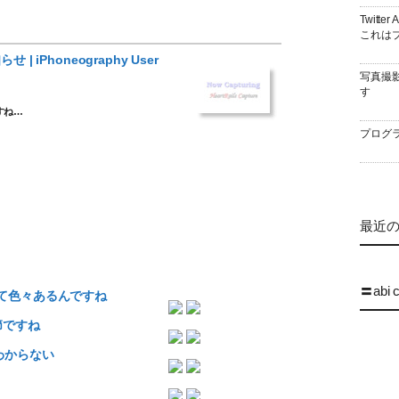
Twitt
これはブ
せ | iPhoneography User
写真撮
す
すね…
プログラ
最近の 
〓abi 
インって色々あるんですね
季節ですね
くわからない