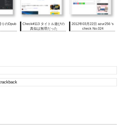
想通りのDpub
Check#113 タイトル遊びの
2012年03月22日 azur256 ‘s
真似は無理だった
check No.024