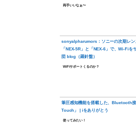
両手いいなぁ〜
sonyalpharumors：ソニーの次
「NEX-5R」と「NEX-6」で、Wi-Fi
団 blog（羅針盤）
WiFiサポートくるのか？
筆圧感知機能を搭載した、Bluetooth
Touch」 | iをありがとう
使ってみたい！