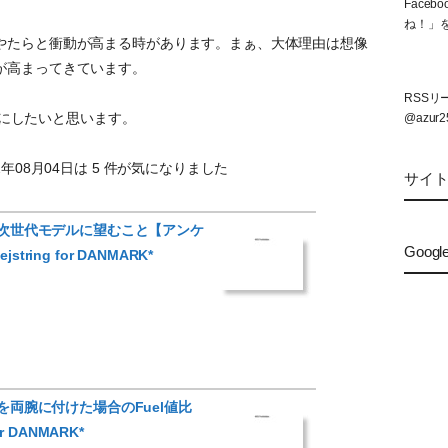
Face
ね！」
やたらと衝動が高まる時があります。まぁ、大体理由は想像
が高まってきています。
RSS
待ちにしたいと思います。
@azur2
年08月04日は 5 件が気になりました
サイ
lBand次世代モデルに望むこと【アンケ
Googl
string for DANMARK*
Bandを両腕に付けた場合のFuel値比
for DANMARK*