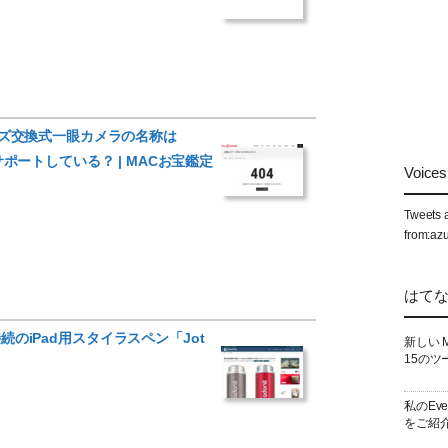
期レンズ交換式一眼カメラの名称は
をサポートしている？ | MACお宝鑑定
Voices 
Tweets 
from:az
はて
接続のiPad用スタイラスペン「Jot
新しい 
15のツ
私のEv
をご紹