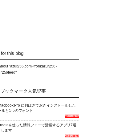
for this blog
about "azur256.com -from:azur256 -
ur256feed"
なブックマーク人気記事
Macbook Pro に何はさておきインストールした
ールと1つのフォント
489users
ernoteを使った情報フローで活躍するアプリ7選
介します
348users