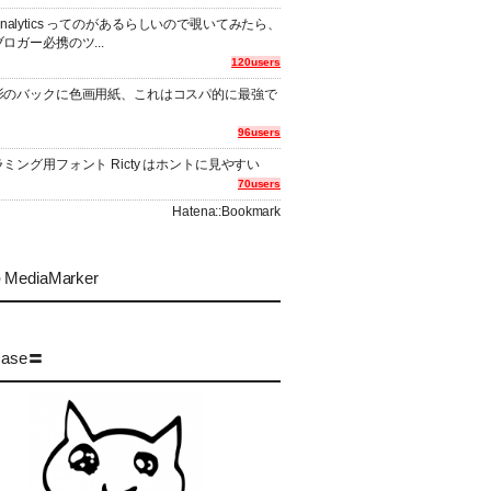
er Analytics ってのがあるらしいので覗いてみたら、
ロガー必携のツ...
120users
影のバックに色画用紙、これはコスパ的に最強で
96users
ミング用フォント Ricty はホントに見やすい
70users
Hatena::Bookmark
MediaMarker
case〓