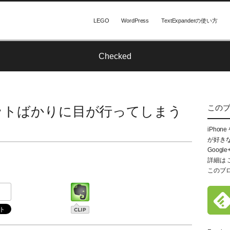
LEGO
WordPress
TextExpanderの使い方
Checked
この
ガジェットばかりに目が行ってしまう
iPhon
が好き
Google
詳細は
このブ