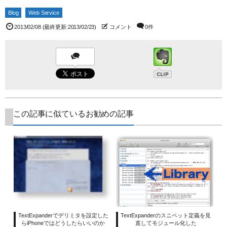
Blog
Web Service
2013/02/08
(最終更新:2013/02/23)
コメント
0件
この記事に似ているお勧めの記事
TextExpanderでデリミタを設定した
TextExpanderのスニペット定義を見
らiPhoneではどうしたらいいのか
直してモジュール化した