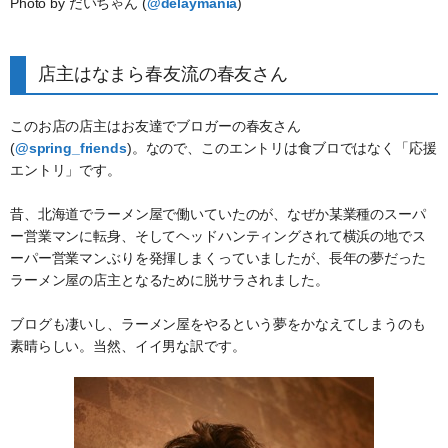
Photo by だいちゃん (
@delaymania
)
店主はなまら春友流の春友さん
このお店の店主はお友達でブロガーの春友さん
(
@spring_friends
)。なので、このエントリは食ブロではなく「応援
エントリ」です。
昔、北海道でラーメン屋で働いていたのが、なぜか某業種のスーパ
ー営業マンに転身、そしてヘッドハンティングされて横浜の地でス
ーパー営業マンぶりを発揮しまくっていましたが、長年の夢だった
ラーメン屋の店主となるために脱サラされました。
ブログも凄いし、ラーメン屋をやるという夢をかなえてしまうのも
素晴らしい。当然、イイ男な訳です。