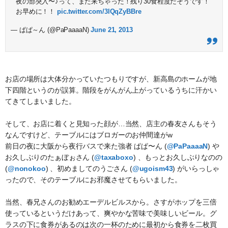
夜の部突入〜♪って、また来ちゃった！残り30食程度だそうです！
お早めに！！
pic.twitter.com/3lQqZyBBre
— ぱぱ～ん (@PaPaaaaN)
June 21, 2013
お店の場所は大体分かっていたつもりですが、新高島のホームが地
下四階というのが誤算。階段をがんがん上がっているうちに汗かい
てきてしまいました。
そして、お店に着くと見知った顔が…当然、店主の春友さんもそう
なんですけど、テーブルにはブロガーのお仲間達がw
前日の夜に大阪から夜行バスで来た強者 ぱぱ〜ん (
@PaPaaaaN
) や
お久しぶりのたぁぼぉさん (
@taxaboxo
) 、もっとお久しぶりなのの
(
@nonokoo
) 、初めましてのうごさん (
@ugoism43
) がいらっしゃ
ったので、そのテーブルにお邪魔させてもらいました。
当然、春兄さんのお勧めエーデルビルスから。さすがホップを三倍
使っているというだけあって、爽やかな苦味で美味しいビール。グ
ラスの下に食券があるのは次の一杯のために最初から食券を二枚買