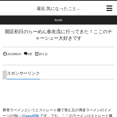
最近,気になったこと...
foods
開店初日のらーめん春友流に行ってきた！ここのチ
ャーシュー大好きです
2013/06/24
0件
約 5 分
スポンサーリンク
豚骨ラーメンというとストレート麺で替え玉の博多ラーメンのイメ
ージが強い
@azur256
です。でも、ここのラーメンはストレート麺