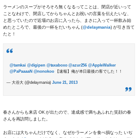
ラーメンのスープがそろそろ無くなるってことは、閉店が近いって
ことなわけで、閉店してからちゃんとお祝いの言葉を伝えたいな、
と思っていたので近場のお店に入ったら、まさに入って一杯飲み始
めたところで、最後の一杯をだいちゃん (
@delaymania
) が引き当て
たと！
@tamkai
@digipen
@taxaboxo
@azur256
@AppleWalker
@PaPaaaaN
@nonokoo
【速報】俺が本日最後の客でした！！
— 大谷大 (@delaymania)
June 21, 2013
春さんからも来店 OK が出たので、達成感で満ちあふれた笑顔の春
さんを再訪問しました。
お店には大ちゃんだけでなく、なぜかラーメンを食べ損なった いぢ