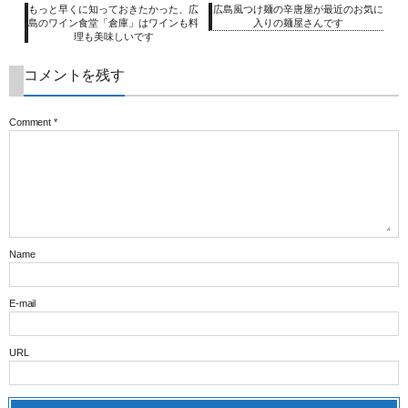
もっと早くに知っておきたかった、広
広島風つけ麺の辛唐屋が最近のお気に
島のワイン食堂「倉庫」はワインも料
入りの麺屋さんです
理も美味しいです
コメントを残す
Comment
*
Name
E-mail
URL