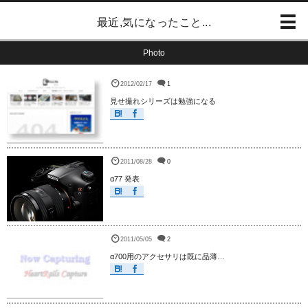
最近,気になったこと...
Photo
2012/02/17
1
見せ撮れシリーズは勉強になる
2011/08/28
0
α77 発表
2011/05/05
2
α700用のアクセサリは既に品薄…