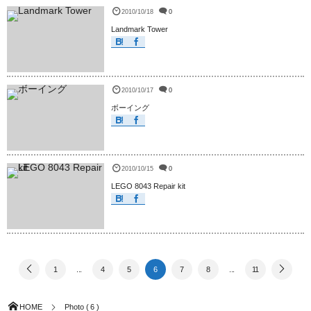
2010/10/18
0
Landmark Tower
2010/10/17
0
ボーイング
2010/10/15
0
LEGO 8043 Repair kit
1
...
4
5
6
7
8
...
11
HOME
Photo ( 6 )