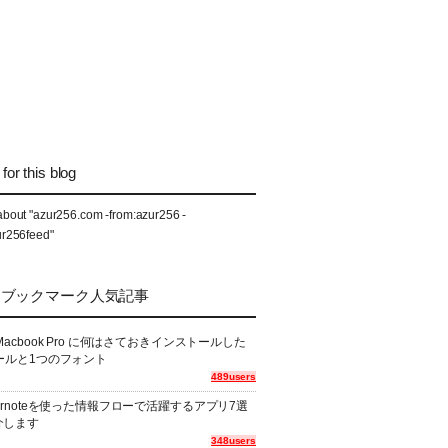
for this blog
about "azur256.com -from:azur256 -
ur256feed"
なブックマーク人気記事
Macbook Pro に何はさておきインストールした
ールと1つのフォント
489users
ernoteを使った情報フローで活躍するアプリ7選
介します
348users