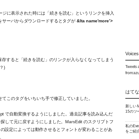
ージに表示された時には「続きを読む」というリンクを挿入
をサーバからダウンロードするとタグが
&lta name’more’>
Voices 
保存すると「続きを読む」のリンクが入らなくなってしまう
Tweets 
？)
from:az
はて
せてこのタグをいちいち手で修正していました。
新しい 
15のツ
cript で自動変換するようにしました。過去記事を読み込んだ
タグを探して元に戻すようにしました。MarsEdit のスクリプトフ
私のEv
dit の設定によっては動作させるとフォントが変わることがあ
をご紹
。