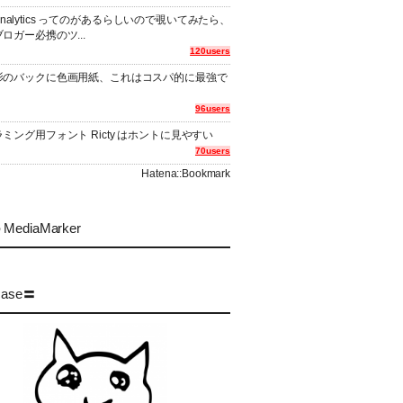
er Analytics ってのがあるらしいので覗いてみたら、
ロガー必携のツ...
120users
影のバックに色画用紙、これはコスパ的に最強で
96users
ミング用フォント Ricty はホントに見やすい
70users
Hatena::Bookmark
MediaMarker
case〓