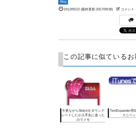
Blog
2012/05/22
(最終更新:2017/09/18)
コメント
この記事に似ているお
今更ながらSkitchをダウング
TextExpander用
レードしたが入手先に迷った
スニペッ
のでメモ