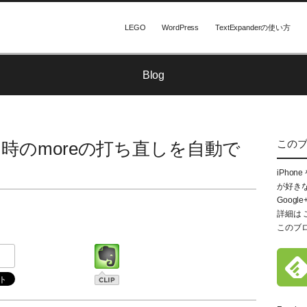
LEGO
WordPress
TextExpanderの使い方
Blog
この
時のmoreの打ち直しを自動で
iPhon
が好き
Google
詳細は
このブ