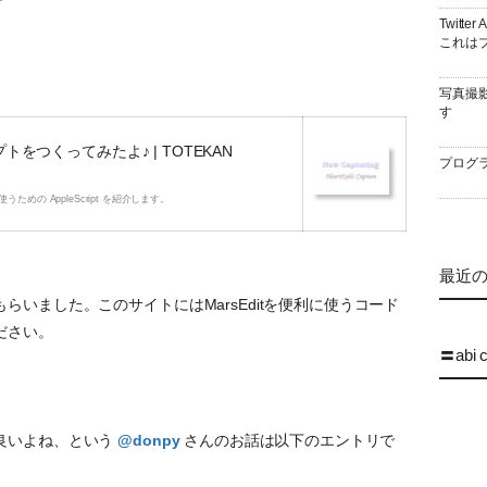
Twitt
これはブ
写真撮
す
トをつくってみたよ♪ | TOTEKAN
プログラ
ための AppleScript を紹介します。
最近の 
いました。このサイトにはMarsEditを便利に使うコード
ださい。
〓abi 
良いよね、という
@donpy
さんのお話は以下のエントリで