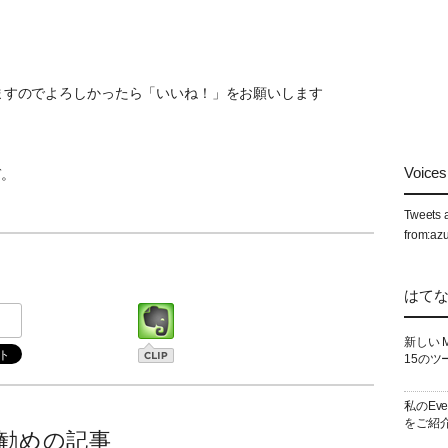
ていますのでよろしかったら「いいね！」をお願いします
Voices 
ぞ。
Tweets 
from:az
はて
新しい 
15のツ
私のEv
をご紹
勧めの記事