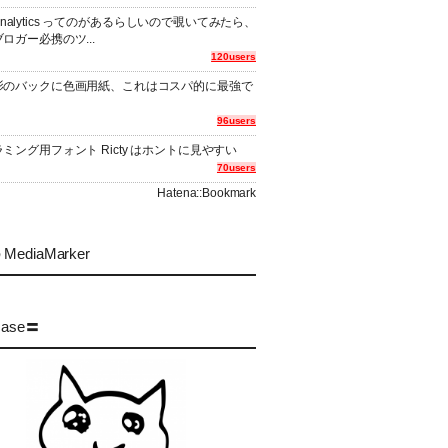
er Analytics ってのがあるらしいので覗いてみたら、
ロガー必携のツ...
120users
影のバックに色画用紙、これはコスパ的に最強で
96users
ミング用フォント Ricty はホントに見やすい
70users
Hatena::Bookmark
MediaMarker
case〓