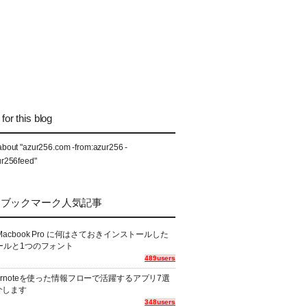
for this blog
about "azur256.com -from:azur256 -
ur256feed"
なブックマーク人気記事
Macbook Pro に何はさておきインストールした
ールと1つのフォント
489users
ernoteを使った情報フローで活躍するアプリ7選
介します
348users