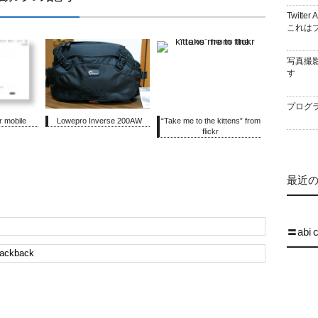
Twitt
これはブ
写真撮
す
プログラ
 mobile
Lowepro Inverse 200AW
“Take me to the kittens” from
flickr
最近の 
〓abi 