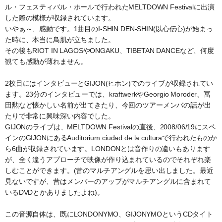
ル・フェスティバル・ホールで行われたMELTDOWN Festivalに出演
した際の模様が収録されています。
いやぁ～、感動です。1曲目のI-SHIN DEN-SHIN(以心伝心)が始まっ
た時に、本当に鳥肌が立ちました。
その後もRIOT IN LAGOSやONGAKU、TIBETAN DANCEなど、何度
観ても感動が薄れません。
2枚目にはインタビューとGIJON(ヒホン)でのライブが収録されてい
ます。23分のインタビューでは、kraftwerkやGeorgio Moroder、冨
田勲など懐かしい名前が出てきたり、今回のツアーメンバの話が出
たりで非常に興味深い内容でした。
GIJONのライブは、MELTDOWN Festivalの直後、2008/06/19にスペ
インのGIJONにあるAuditorium ciudad de la culturaで行われたものか
ら6曲が収録されています。LONDONとは音作りの違いもあります
が、全く違うアプローチで映像が作り込まれているのでそれぞれ楽
しむことができます。(昔のマルチアングルを思い出しました。最近
見ないですが、昔はメンバーのアップがマルチアングルに含まれて
いるDVDとかありましたよね)。
この音源自体は、既にLONDONYMO、GIJONYMOというCDタイト