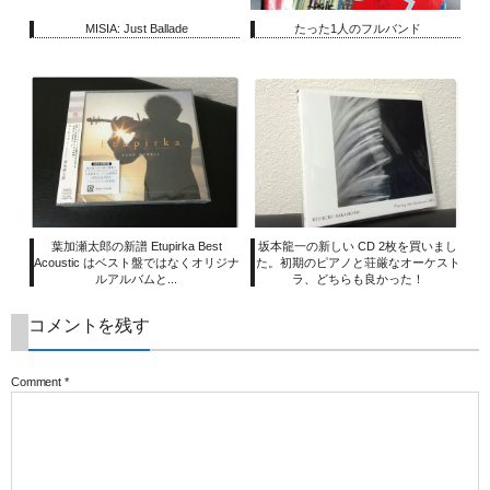
MISIA: Just Ballade
たった1人のフルバンド
葉加瀬太郎の新譜 Etupirka Best
坂本龍一の新しい CD 2枚を買いまし
Acoustic はベスト盤ではなくオリジナ
た。初期のピアノと荘厳なオーケスト
ルアルバムと...
ラ、どちらも良かった！
コメントを残す
Comment
*