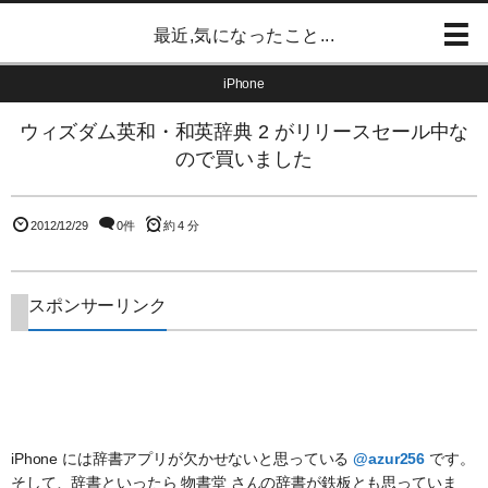
最近,気になったこと...
iPhone
ウィズダム英和・和英辞典 2 がリリースセール中な
ので買いました
2012/12/29
0件
約 4 分
スポンサーリンク
iPhone には辞書アプリが欠かせないと思っている
@azur256
です。
そして、辞書といったら 物書堂 さんの辞書が鉄板とも思っていま