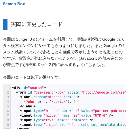
Search Box
実際に変更したコード
今回は Stinger 3 のフォームを利用して、実際の検索は Google カス
タム検索エンジンにやってもらうようにしました。また Google のカ
スタム検索エンジンであることを画像で表示しようかとも思ったの
ですが、背景色が気に入らなかったので、(JavaScriptを読み込むの
が難点ですが)検索ボックス内に表示するようにしました。
今回のコードは以下の通りです。
1
<div 
id
=
"search"
>
2
<form 
id
=
"cse-search-box"
action
=
"http://google.com/cse"
3
<label 
class
=
"hidden"
for
=
"s"
>
4
<?php
_e
(
''
,
'kubrick'
)
;
?>
5
</label>
6
<input 
type
=
"hidden"
name
=
"cx"
value
=
"partner-pub-xxxxx
7
<input 
type
=
"hidden"
name
=
"ie"
value
=
"UTF-8"
 />
8
<input 
type
=
"text"
id
=
"s"
name
=
"q"
 />
9
<input 
type
=
"image"
src
=
"
<?php
echo
get_template_direct