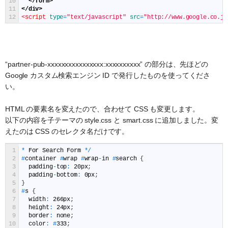
10
</form>
11
</div>
12
<script 
type
=
"text/javascript"
src
=
"http://www.google.co.jp
“partner-pub-xxxxxxxxxxxxxxxx:xxxxxxxxxx” の部分は、先ほどの
Google カスタム検索エンジン ID で発行したものを使ってくださ
い。
HTML の要素名を変えたので、合わせて CSS も変更します。
以下の内容を子テーマの style.css と smart.css に追加しました。変
えたのは CSS のセレクタ名だけです。
1
*
For
Search
Form
*
/
2
#
container
#
wrap
#
wrap
-
in
#
search
{
3
padding
-
top
:
20px
;
4
padding
-
bottom
:
0px
;
5
}
6
#
s
{
7
width
:
266px
;
8
height
:
24px
;
9
border
:
none
;
10
color
:
#
333
;