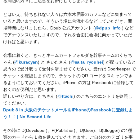
る周辺の方々にご迷惑をお掛けしてしまいます。
とはいえ、待ちきれない人々は六本木界隈のカフェなどに集まって
いると思いますので、そういう場に合流するなどしていただき、開
場時間になりましたら、Dpub 公式アカウント (
@dpub_info
) など
でアナウンスいたしますので、それを合図に会場に向かっていただ
ければと思います。
会場に着くと、きっとネームカードフォルダを幹事チームのくらち
ゃん (
@kuracyan
) と さいたさん (
@saita_ryouhei
) が配っていると
思うので受け取って受付を済ませてください。受付は Doorkeeper で
チケットを確認しますので、チケットの QR コードをスキャンでき
るようにしておいてください。iPhone の方は Passbook に登録して
おくのが便利だと思います。
詳しいやり方は、たちさん (
@ttachi
) のこちらのエントリを参照し
てください。
Dpub 8 in 大阪のチケットメールをiPhoneのPassbookに登録しよ
う！！ | No Second Life
その時に D(Developer)、P(Publisher)、U(User)、B(Blogger) の4種
類のカードから 1 枚を選んでいただきます。ご自分のカテゴリを事