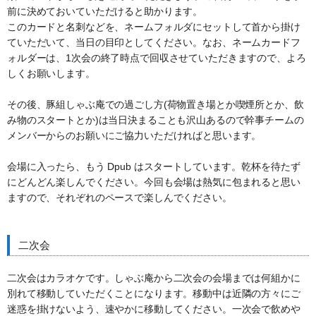
前に決めておいていただけると助かります。
このカードと名刺などを、ネームフォルダにセットして首から掛け
ていただいて、当日の目印としてください。なお、ネームカードフ
ォルダーは、1次会の終了時点で回収させていただきますので、よろ
しくお願いします。
その後、豚組しゃぶ庵での過ごし方(荷物置き場とか喫煙所とか、飲
み物のスタートとか)は当日決まることも沢山あるので幹事チームの
メンバーからのお願いにご協力いただければと思います。
会場に入ったら、もう Dpub はスタートしています。乾杯を待たず
にどんどん楽しんでください。今回も会場は熱気に包まれると思い
ますので、それぞれのペースで楽しんでください。
二次会
二次会はカラオケです。しゃぶ庵から二次会の会場までは何組かに
別れて移動していただくことになります。移動中は近隣の方々にご
迷惑を掛けないよう、速やかに移動してください。一次会で飲めや