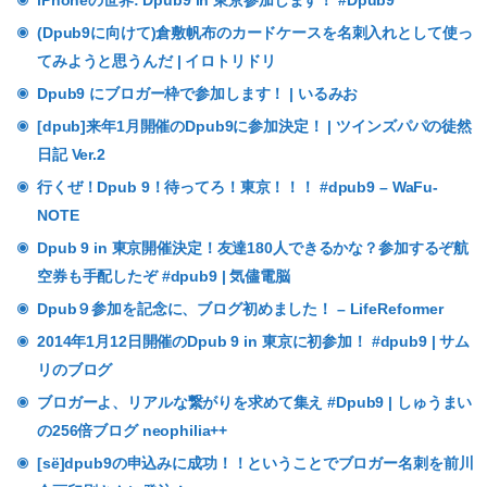
iPhoneの世界: Dpub9 in 東京参加します！ #Dpub9
(Dpub9に向けて)倉敷帆布のカードケースを名刺入れとして使っ
てみようと思うんだ | イロトリドリ
Dpub9 にブロガー枠で参加します！ | いるみお
[dpub]来年1月開催のDpub9に参加決定！ | ツインズパパの徒然
日記 Ver.2
行くぜ！Dpub 9！待ってろ！東京！！！ #dpub9 – WaFu-
NOTE
Dpub 9 in 東京開催決定！友達180人できるかな？参加するぞ航
空券も手配したぞ #dpub9 | 気儘電脳
Dpub９参加を記念に、ブログ初めました！ – LifeReformer
2014年1月12日開催のDpub 9 in 東京に初参加！ #dpub9 | サム
リのブログ
ブロガーよ、リアルな繋がりを求めて集え #Dpub9 | しゅうまい
の256倍ブログ neophilia++
[së]dpub9の申込みに成功！！ということでブロガー名刺を前川