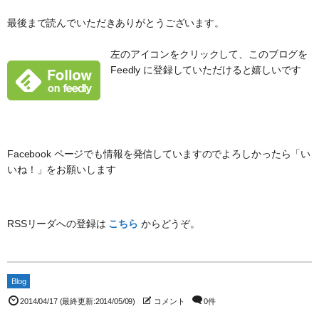
51
if
(
exposure
==
nil
)
then
52
exposure
=
exposureR
最後まで読んでいただきありがとうございます。
53
if
(
exposure
!=
nil
)
then
54
exposure
=
exposure
+
" sec"
55
end
左のアイコンをクリックして、このブログを
56
end
Feedly に登録していただけると嬉しいです
57
58
lens
=
(
lensModel
==
nil
)
?
lensType
:
lensModel
59
60
if
(
lens
!=
nil
&&
lens
!=
""
)
then
61
lens
=
"("
+
lens
+
")"
62
end
63
64
exif_content
=
"#{camera} #{lens}<br />#{focal}, #{f_nu
Facebook ページでも情報を発信していますのでよろしかったら「い
65
content
=
"<a href=\"#{url}\" title=\"#{title} by #{use
いね！」をお願いします
66
67
puts
content
68
end
69
70
photos
=
flickr
.
photosets
.
getPhotos
(
:
photoset_id
=
>
photose
RSSリーダへの登録は
こちら
からどうぞ。
71
72
photos
.
photo
.
each
do
|
photo
|
73
getPhotoHTML
(
photo
.
id
)
74
end
Blog
2014/04/17
(最終更新:2014/05/09)
コメント
0件