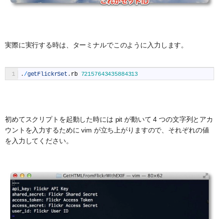
実際に実行する時は、ターミナルでこのように入力します。
1
.
/
getFlickrSet
.
rb
72157643435884313
初めてスクリプトを起動した時には pit が動いて 4 つの文字列とアカ
ウントを入力するために vim が立ち上がりますので、それぞれの値
を入力してください。