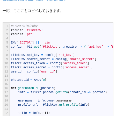
一応、ここにもコピペしておきます。
1
#!/usr/bin/ruby
2
require
'flickraw'
3
require
'pit'
4
5
ENV
[
'EDITOR'
]
||
=
'vim'
6
config
=
Pit
.
get
(
'FlickApp'
,
:
require
=
>
{
'api_key'
=
>
'Fl
7
8
FlickRaw
.
api_key
=
config
[
'api_key'
]
9
FlickRaw
.
shared_secret
=
config
[
'shared_secret'
]
10
flickr
.
access_token
=
config
[
'access_token'
]
11
flickr
.
access_secret
=
config
[
'access_secret'
]
12
userid
=
config
[
'user_id'
]
13
14
photosetid
=
ARGV
[
0
]
15
16
def
getPhotoHTML
(
photoid
)
17
info
=
flickr
.
photos
.
getInfo
(
:
photo_id
=
>
photoid
)
18
19
username
=
info
.
owner
.
username
20
profile_url
=
FlickRaw
.
url_profile
(
info
)
21
22
title
=
info
.
title