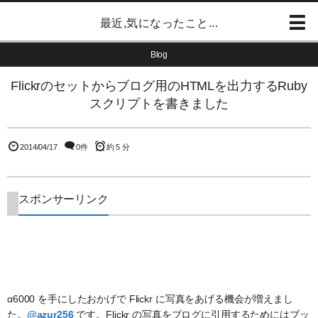
最近,気になったこと...
Blog
Flickrのセットからブログ用のHTMLを出力するRuby
スクリプトを書きました
2014/04/17
0件
約 5 分
スポンサーリンク
α6000 を手にしたおかげで Flickr に写真をあげる機会が増えまし
た。
@azur256
です。Flickr の写真をブログに引用するためにはブッ