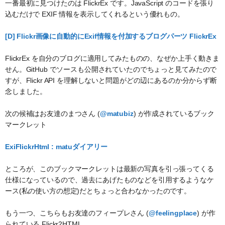
一番最初に見つけたのは FlickrEx です。JavaScript のコードを張り
込むだけで EXIF 情報を表示してくれるという優れもの。
[D] Flickr画像に自動的にExif情報を付加するブログパーツ FlickrEx
FlickrEx を自分のブログに適用してみたものの、なぜか上手く動きま
せん。GitHub でソースも公開されていたのでちょっと見てみたので
すが、Flickr API を理解しないと問題がどの辺にあるのか分からず断
念しました。
次の候補はお友達のまつさん (
@matubiz
) が作成されているブック
マークレット
ExiFlickrHtml : matuダイアリー
ところが、このブックマークレットは最新の写真を引っ張ってくる
仕様になっているので、過去にあげたものなどを引用するようなケ
ース(私の使い方の想定)だとちょっと合わなかったのです。
もう一つ、こちらもお友達のフィープレさん (
@feelingplace
) が作
られている Flickr2HTML