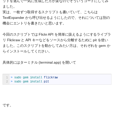
ットを選んで一気に生成した方が楽なのでそういうコードにしてみ
ました。
実は、一枚ずつ取得するスクリプトも書いていて、こちらは
TextExpander から呼び出せるようにしたので、それについては別の
機会にエントリを書きたいと思います。
今回のスクリプトでは Flickr API を簡単に扱えるようにするライブラ
リ Flickraw と API キーなどをソースから分離するために pit を使い
ました。このスクリプトを動かしてみたい方は、それぞれを gem か
らインストールしてください。
具体的にはターミナル (terminal.app) を開いて
1
>
sudo 
gem 
install 
flickraw
2
>
sudo 
gem 
install 
pit
です。