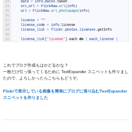
23
date
=
info
.
dates
.
taken
24
src_url
=
FlickRaw
.
url
(
info
)
25
url
=
FlickRaw
.
url_photopage
(
info
)
26
27
license
=
""
28
license_code
=
info
.
license
29
license_list
=
flickr
.
photos
.
licenses
.
getInfo
30
31
license_list
[
'license'
]
.
each
do
|
each_license
|
32
license
=
each_license
[
'name'
]
if
each_license
[
'id
33
end
34
35
exif
=
flickr
.
photos
.
getExif
(
:
photo_id
=
>
photoid
)
36
これでブログ作成もはかどるかな？
37
camera
=
exif
[
'camera'
]
一枚だけ引っ張ってくるために TextExpander スニペットも作りまし
38
39
exposure
,
exposureR
,
f_number
,
iso
,
focal
,
lensModel
,
l
たので、よろしかったらこちらもどうぞ。
40
41
exif
[
'exif'
]
.
each
do
|
each_exif
|
Flickrで表示している画像を簡単にブログに張り込むTextExpander
42
exposure
=
each_exif
[
'clean'
]
if
each_exif
[
'tag'
]
43
exposureR
=
each_exif
[
'raw'
]
if
each_exif
[
'tag'
]
スニペットを作りました
44
f_number
=
each_exif
[
'clean'
]
if
each_exif
[
'tag'
]
45
iso
=
each_exif
[
'raw'
]
if
each_exif
[
'tag'
]
46
focal
=
each_exif
[
'clean'
]
if
each_exif
[
'tag'
]
47
lensModel
=
each_exif
[
'raw'
]
if
each_exif
[
'tag'
]
48
lensType
=
each_exif
[
'raw'
]
if
each_exif
[
'tag'
]
49
end
50