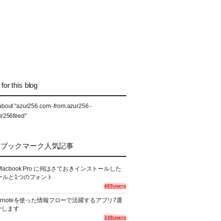
for this blog
about "azur256.com -from:azur256 -
ur256feed"
なブックマーク人気記事
Macbook Pro に何はさておきインストールした
ールと1つのフォント
489users
ernoteを使った情報フローで活躍するアプリ7選
介します
348users