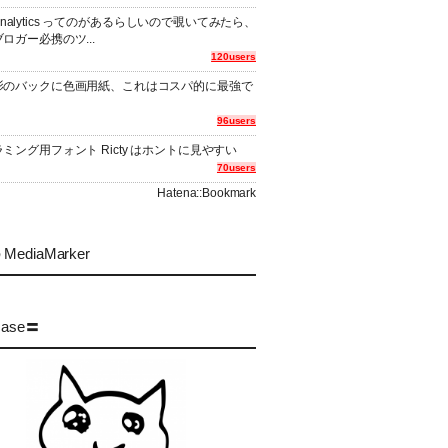
er Analytics ってのがあるらしいので覗いてみたら、
ロガー必携のツ...
120users
影のバックに色画用紙、これはコスパ的に最強で
96users
ミング用フォント Ricty はホントに見やすい
70users
Hatena::Bookmark
MediaMarker
case〓