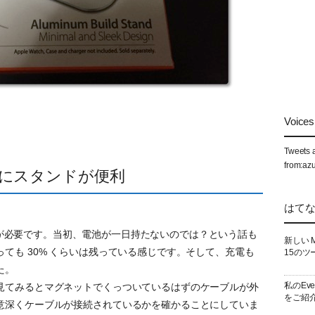
Voices 
Tweets 
from:az
にスタンドが便利
はて
ので充電が必要です。当初、電池が一日持たないのでは？という話も
新しい 
ても 30% くらいは残っている感じです。そして、充電も
15のツ
た。
私のEv
見てみるとマグネットでくっついているはずのケーブルが外
をご紹
意深くケーブルが接続されているかを確かることにしていま