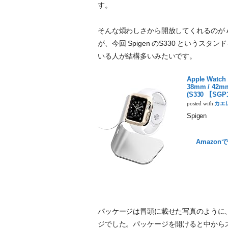
す。
そんな煩わしさから開放してくれるのが Ap
が、今回 Spigen のS330 という
いる人が結構多いみたいです。
Apple Wa
38mm / 4
(S330 【SGP
posted with
カエ
Spigen
Amazon
パッケージは冒頭に載せた写真のように
ジでした。パッケージを開けると中から