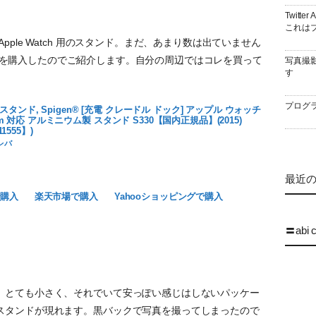
Twitt
これはブ
ple Watch 用のスタンド。まだ、あまり数は出ていません
スタンドを購入したのでご紹介します。自分の周辺ではコレを買って
写真撮
す
プログラ
tch スタンド, Spigen® [充電 クレードル ドック] アップル ウォッチ
2mm 対応 アルミニウム製 スタンド S330【国内正規品】(2015)
11555】)
レバ
最近の 
で購入
楽天市場で購入
Yahooショッピングで購入
〓abi 
、とても小さく、それでいて安っぽい感じはしないパッケー
スタンドが現れます。黒バックで写真を撮ってしまったので