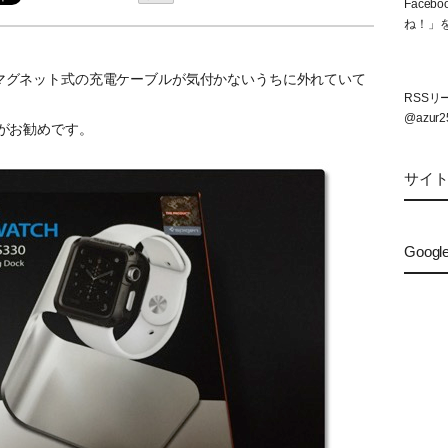
Face
ね！」
ますが、マグネット式の充電ケーブルが気付かないうちに外れていて
RSS
@azur2
ンドがお勧めです。
サイ
Googl