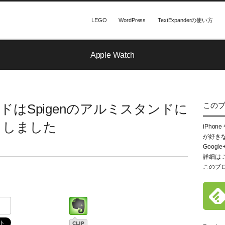
LEGO
WordPress
TextExpanderの使い方
Apple Watch
この
スタンドはSpigenのアルミスタンドに
しました
iPhon
が好き
Google
詳細は
このブ