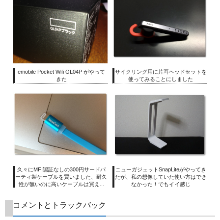
emobile Pocket Wifi GL04P がやって
サイクリング用に片耳ヘッドセットを
きた
使ってみることにしました
久々にMFI認証なしの300円サードパ
ニューガジェットSnapLiteがやってき
ーティ製ケーブルを買いました、耐久
たが、私の想像していた使い方はでき
性が無いのに高いケーブルは買え...
なかった！でもイイ感じ
コメントとトラックバック