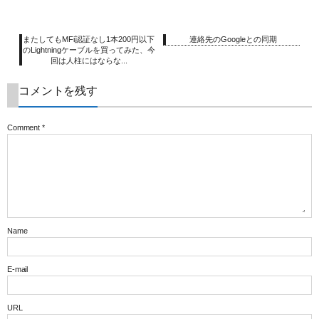
またしてもMFi認証なし1本200円以下
連絡先のGoogleとの同期
のLightningケーブルを買ってみた、今
回は人柱にはならな...
コメントを残す
Comment
*
Name
E-mail
URL