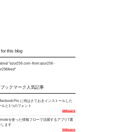
for this blog
about "azur256.com -from:azur256 -
ur256feed"
なブックマーク人気記事
Macbook Pro に何はさておきインストールした
ールと1つのフォント
489users
ernoteを使った情報フローで活躍するアプリ7選
介します
348users