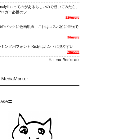
er Analytics ってのがあるらしいので覗いてみたら、
ロガー必携のツ...
120users
影のバックに色画用紙、これはコスパ的に最強で
96users
ミング用フォント Ricty はホントに見やすい
70users
Hatena::Bookmark
MediaMarker
case〓