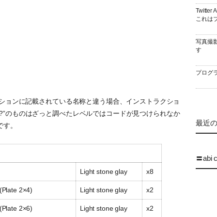
Twitt
これはブ
写真撮
す
プログラ
ラクションに記載されている名称と違う場合、インストラクショ
?”のものはざっと調べたレベルではコードが見つけられなか
最近の 
です。
〓abi 
Light stone glay
x8
 (Plate 2×4)
Light stone glay
x2
 (Plate 2×6)
Light stone glay
x2