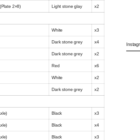
 (Plate 2×8)
Light stone glay
x2
White
x3
Dark stone grey
x4
Instag
Dark stone grey
x2
Red
x6
White
x2
Dark stone grey
x2
xle)
Black
x3
xle)
Black
x4
xle)
Black
x3