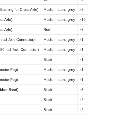
Bushing for Cross Axle)
Medium stone grey
x3
ss Axle)
Medium stone grey
x10
ss Axle)
Red
x6
 rad. Axle Connector)
Medium stone grey
x1
80 rad. Axle Connector)
Medium stone grey
x1
Black
x1
nector Peg)
Medium stone grey
x1
nector Peg)
Medium stone grey
x1
bber Band)
Black
x3
Black
x2
Black
x2