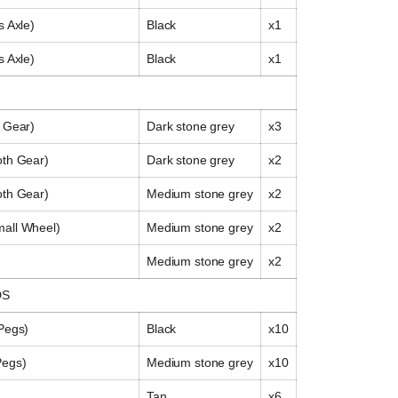
s Axle)
Black
x1
s Axle)
Black
x1
h Gear)
Dark stone grey
x3
oth Gear)
Dark stone grey
x2
oth Gear)
Medium stone grey
x2
mall Wheel)
Medium stone grey
x2
Medium stone grey
x2
DS
Pegs)
Black
x10
Pegs)
Medium stone grey
x10
Tan
x6