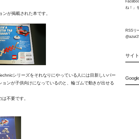
Face
ね！」
ョンが掲載された本です。
RSS
@azur2
サイ
echnicシリーズをそれなりにやっている人には目新しいパー
Googl
ションが子供向けになっているのと、輪ゴムで動きが出せる
。
力は不要です。