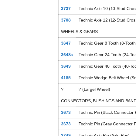
3737
Technic Axle 10 (10-Stud Cros
3708
Technic Axle 12 (12-Stud Cros
WHEELS & GEARS
3647
Technic Gear 8 Tooth (8-Toot
3648a
Technic Gear 24 Tooth (24-To
3649
Technic Gear 40 Tooth (40-To
4185
Technic Wedge Belt Wheel (S
?
? (Largel Wheel)
CONNECTORS, BUSHINGS AND BAN
3673
Technic Pin (Black Connector 
3673
Technic Pin (Gray Connector 
3749
Technic Axle Pin (Axle Peg)