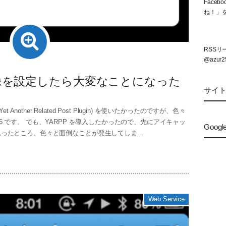
Face
ね！」
RSS
@azur2
画像を設定したら大変なことになった
サイ
nother Related Post Plugin) を使いたかったのですが、色々
56 です。 でも、YARPP を導入したかったので、先にアイキャッ
Googl
ったところ、色々と面倒なことが発生してしま...
Web Service