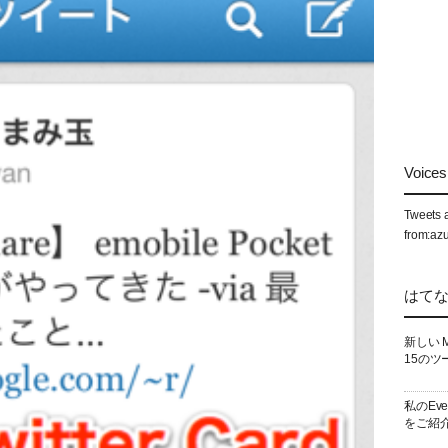
Voices 
Tweets 
from:az
はて
新しい 
15のツ
私のEv
をご紹