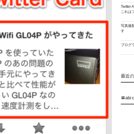
Twitt
これはブ
写真撮
す
プログラ
最近の 
〓abi 