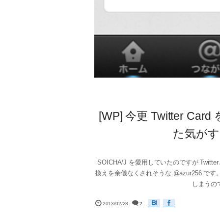
[WP] 今更 Twitte
た気がす
SOICHA/J を愛用していたのですが Twit
換えを余儀なくされそうな @azur256 です。 20
しまうので、今
2013/02/28
2