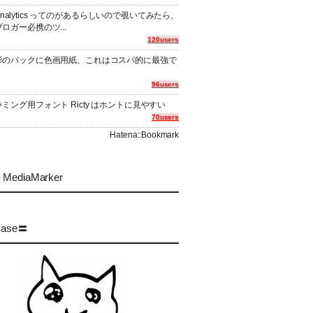
er Analytics ってのがあるらしいので覗いてみたら、
ロガー必携のツ...
120users
影のバックに色画用紙、これはコスパ的に最強で
96users
ミング用フォント Ricty はホントに見やすい
70users
Hatena::Bookmark
MediaMarker
case〓