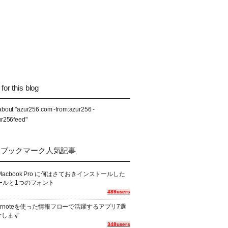
for this blog
about "azur256.com -from:azur256 -
ur256feed"
なブックマーク人気記事
Macbook Pro に何はさておきインストールした
ールと1つのフォント
489users
ernoteを使った情報フローで活躍するアプリ7選
介します
348users