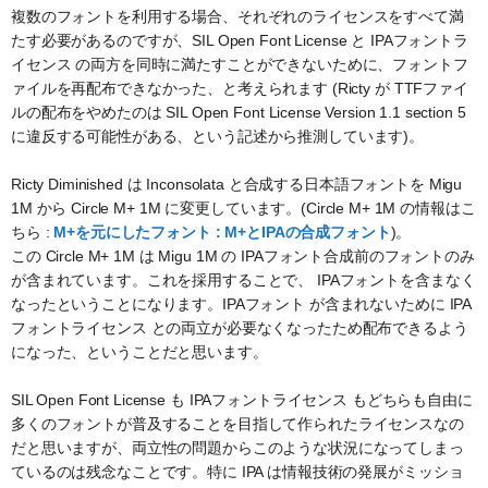
複数のフォントを利用する場合、それぞれのライセンスをすべて満
たす必要があるのですが、SIL Open Font License と IPAフォントラ
イセンス の両方を同時に満たすことができないために、フォントフ
ァイルを再配布できなかった、と考えられます (Ricty が TTFファイ
ルの配布をやめたのは SIL Open Font License Version 1.1 section 5
に違反する可能性がある、という記述から推測しています)。
Ricty Diminished は Inconsolata と合成する日本語フォントを Migu
1M から Circle M+ 1M に変更しています。(Circle M+ 1M の情報はこ
ちら :
M+を元にしたフォント : M+とIPAの合成フォント
)。
この Circle M+ 1M は Migu 1M の IPAフォント合成前のフォントのみ
が含まれています。これを採用することで、 IPAフォントを含まなく
なったということになります。IPAフォント が含まれないために IPA
フォントライセンス との両立が必要なくなったため配布できるよう
になった、ということだと思います。
SIL Open Font License も IPAフォントライセンス もどちらも自由に
多くのフォントが普及することを目指して作られたライセンスなの
だと思いますが、両立性の問題からこのような状況になってしまっ
ているのは残念なことです。特に IPA は情報技術の発展がミッショ