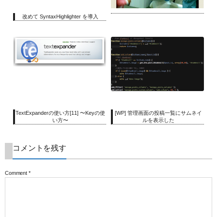
改めて SyntaxHighlighter を導入
TextExpanderの使い方[11] 〜Keyの使
[WP] 管理画面の投稿一覧にサムネイ
い方〜
ルを表示した
コメントを残す
Comment
*