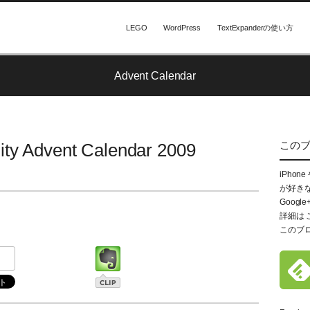
LEGO
WordPress
TextExpanderの使い方
Advent Calendar
この
ty Advent Calendar 2009
iPhon
が好き
Google
詳細は
このブ