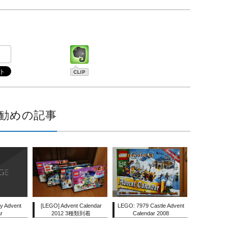
勧めの記事
y Advent
[LEGO] Advent Calendar
LEGO: 7979 Castle Advent
r
2012 3種類到着
Calendar 2008