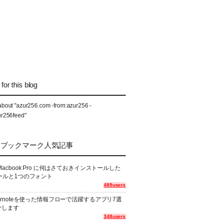
for this blog
about "azur256.com -from:azur256 -
ur256feed"
なブックマーク人気記事
Macbook Pro に何はさておきインストールした
ールと1つのフォント
489users
ernoteを使った情報フローで活躍するアプリ7選
介します
348users