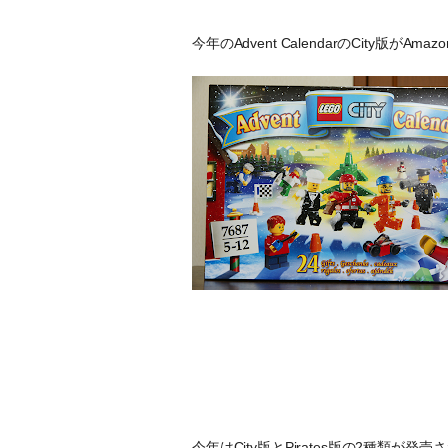
今年のAdvent CalendarのCity版がA
今年はCity版とPirates版の2種類が発