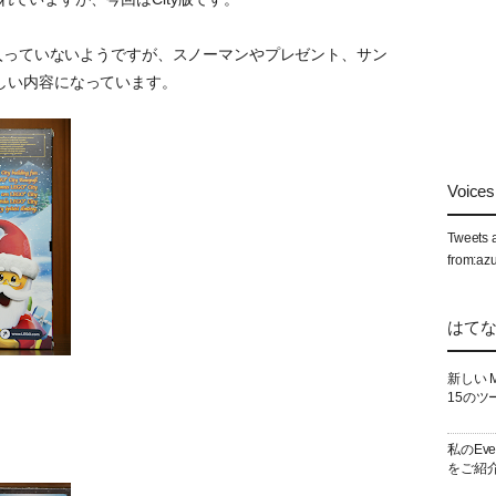
は入っていないようですが、スノーマンやプレゼント、サン
しい内容になっています。
Voices 
Tweets 
from:az
はて
新しい 
15のツ
私のEv
をご紹