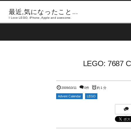
最近,気になったこと...
I Love LEGO, iPhone, Apple and awesome.
LEGO: 7687 Ci
2009/10/11
0件
約 1 分
Advent Calendar
LEGO