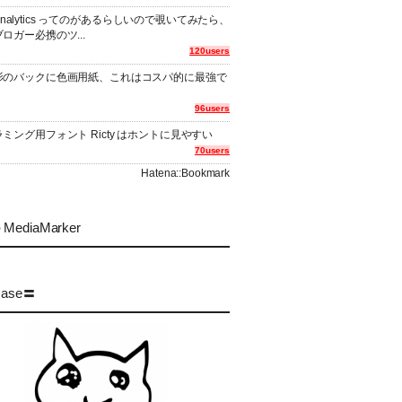
er Analytics ってのがあるらしいので覗いてみたら、
ロガー必携のツ...
120users
影のバックに色画用紙、これはコスパ的に最強で
96users
ミング用フォント Ricty はホントに見やすい
70users
Hatena::Bookmark
MediaMarker
case〓