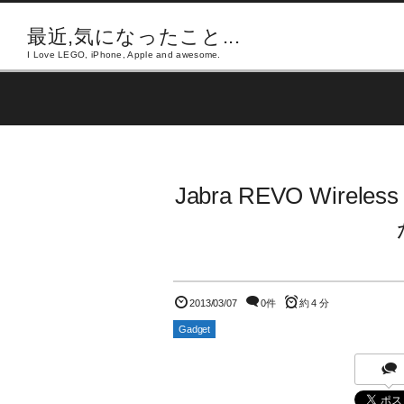
最近,気になったこと...
I Love LEGO, iPhone, Apple and awesome.
Jabra REVO Wire
2013/03/07
0件
約 4 分
Gadget