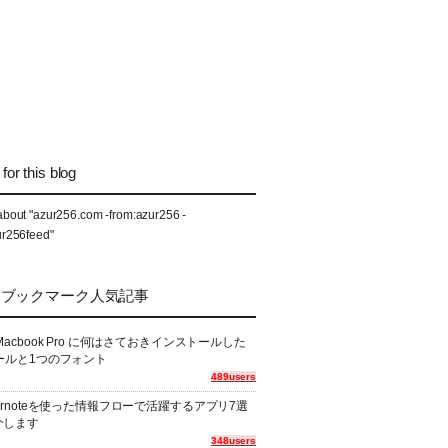
for this blog
about "azur256.com -from:azur256 -
ur256feed"
なブックマーク人気記事
Macbook Pro に何はさておきインストールした
ールと1つのフォント
489users
ernoteを使った情報フローで活躍するアプリ7選
介します
348users