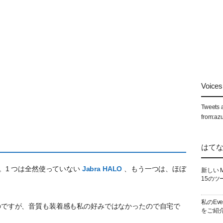
Voices 
Tweets 
from:az
はて
ます。1 つは全然使っていない
Jabra HALO
、もう一つは、ほぼ
新しい 
15のツ
私のEv
で便利だったのですが、音質も装着感も私の好みではなかったので自宅で
をご紹