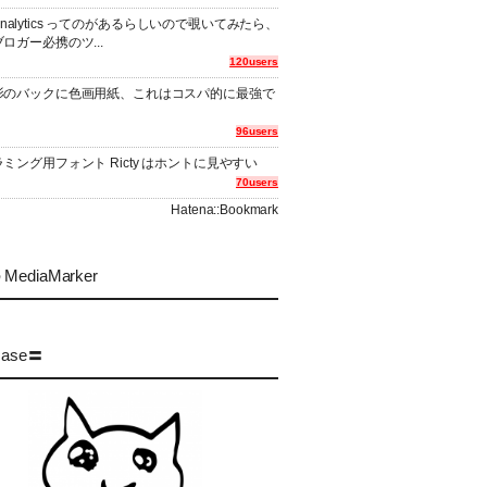
er Analytics ってのがあるらしいので覗いてみたら、
ロガー必携のツ...
120users
影のバックに色画用紙、これはコスパ的に最強で
96users
ミング用フォント Ricty はホントに見やすい
70users
Hatena::Bookmark
MediaMarker
case〓