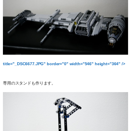
title="_DSC6677.JPG" border="0" width="546" height="364" />
専用のスタンドも作ります。