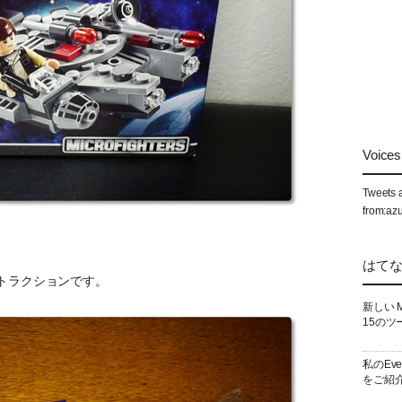
Voices 
Tweets 
from:az
はて
ストラクションです。
新しい 
15のツ
私のEv
をご紹