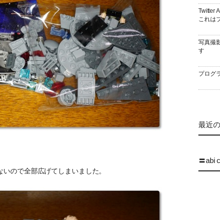
Twitt
これはブ
写真撮
す
プログラ
最近の 
〓abi 
ないので全部広げてしまいました。