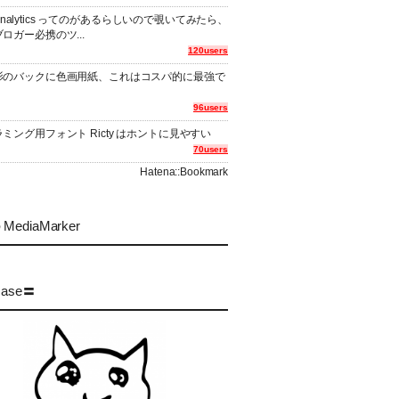
er Analytics ってのがあるらしいので覗いてみたら、
ロガー必携のツ...
120users
影のバックに色画用紙、これはコスパ的に最強で
96users
ミング用フォント Ricty はホントに見やすい
70users
Hatena::Bookmark
MediaMarker
case〓