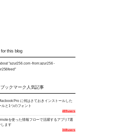
for this blog
about "azur256.com -from:azur256 -
ur256feed"
なブックマーク人気記事
Macbook Pro に何はさておきインストールした
ールと1つのフォント
489users
ernoteを使った情報フローで活躍するアプリ7選
介します
348users