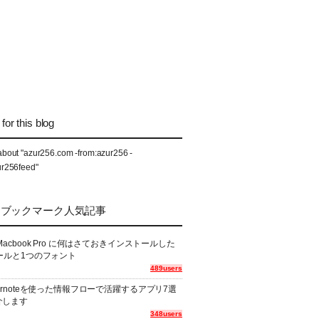
for this blog
about "azur256.com -from:azur256 -
ur256feed"
なブックマーク人気記事
Macbook Pro に何はさておきインストールした
ールと1つのフォント
489users
ernoteを使った情報フローで活躍するアプリ7選
介します
348users