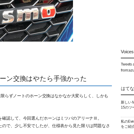
Voices 
Tweets 
from:az
 のホーン交換はやたら手強かった
はて
R に限らずノートのホーン交換はなかなか大変らしく、しかも
新しい 
。
15のツ
を確認して、今回選んだホーンはミツバのアリーナⅢ。
私のEv
たので、少し不安でしたが、仕様表から見た限りは問題なさ
をご紹