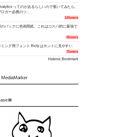
er Analytics ってのがあるらしいので覗いてみたら、
ロガー必携のツ...
120users
影のバックに色画用紙、これはコスパ的に最強で
96users
ミング用フォント Ricty はホントに見やすい
70users
Hatena::Bookmark
MediaMarker
case〓