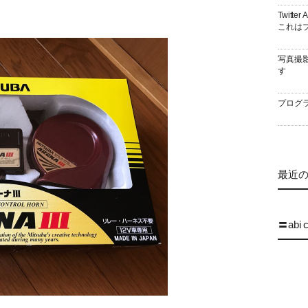
Twitt
これはブ
写真撮
す
プログラ
最近の 
〓abi 