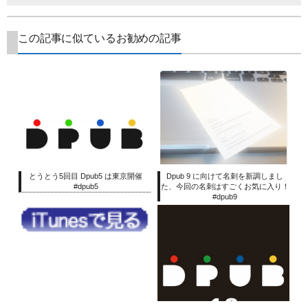
この記事に似ているお勧めの記事
とうとう5回目 Dpub5 は東京開催
Dpub 9 に向けて名刺を新調しまし
#dpub5
た、今回の名刺はすごくお気に入り！
#dpub9