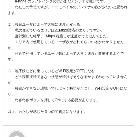
iPhone のソフトバンクの方がまだアンテナが強いです。
わたしの予想ですが、イーモバイルのアンテナの数が少ないと思われ
ます。
２．接続ユーザによって大幅に速度が変わる
私の住んでいるエリアは21Mbps対応のエリアですが、
度計測した結果、1Mbps 程度しか速度がでませんでした。
エリア内で使用しているユーザ数がどれぐらいいるかわかりません
が、
付近で利用しているユーザ数によって大きく速度が変動するようで
す。
３．地下鉄などに乗っているとW-Fi設定がOFFになる
どの程度接続できない状態が続けばそうなるかまでわかっていません
が、
接続ができない環境下でしばらく時間がたつと、W-Fi設定がOFFにな
り、
わざわざボタンを押してONにする必要があります。
以上、わたしが感じた３つの問題点になります。