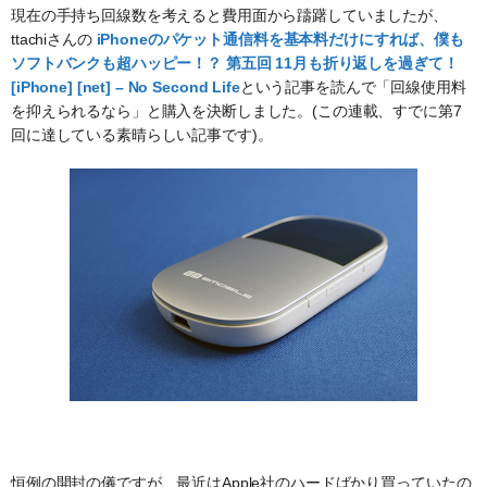
現在の手持ち回線数を考えると費用面から躊躇していましたが、
ttachiさんの
iPhoneのパケット通信料を基本料だけにすれば、僕も
ソフトバンクも超ハッピー！？ 第五回 11月も折り返しを過ぎて！
[iPhone] [net] – No Second Life
という記事を読んで「回線使用料
を抑えられるなら」と購入を決断しました。(この連載、すでに第7
回に達している素晴らしい記事です)。
恒例の開封の儀ですが、最近はApple社のハードばかり買っていたの