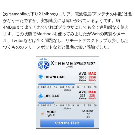
次はemobileの下り21Mbpsのエリア。電波強度(アンテナの本数)は差
がなかったですが、実効速度には違いが出ているようです。約
4MBpsまで出てくれていればブラウザにしても全く違和感なく使え
ます。この状態でMacbookを使ってみましたがWebの閲覧やメー
ル、Twitterなどは全く問題なし。リモートデスクトップも少しもた
つくもののフリースポットなどと遜色の無い感触でした。