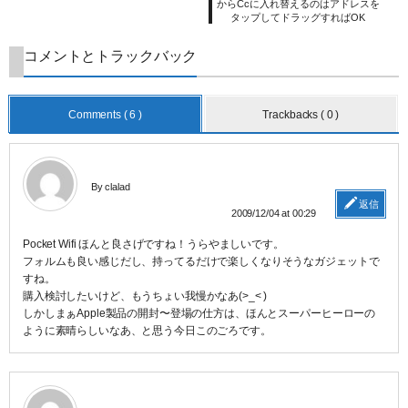
からCcに入れ替えるのはアドレスを
タップしてドラッグすればOK
コメントとトラックバック
Comments ( 6 )
Trackbacks ( 0 )
By clalad
返信
2009/12/04 at 00:29
Pocket Wifi ほんと良さげですね！うらやましいです。
フォルムも良い感じだし、持ってるだけで楽しくなりそうなガジェットで
すね。
購入検討したいけど、もうちょい我慢かなあ(>_< )
しかしまぁApple製品の開封〜登場の仕方は、ほんとスーパーヒーローの
ように素晴らしいなあ、と思う今日このごろです。