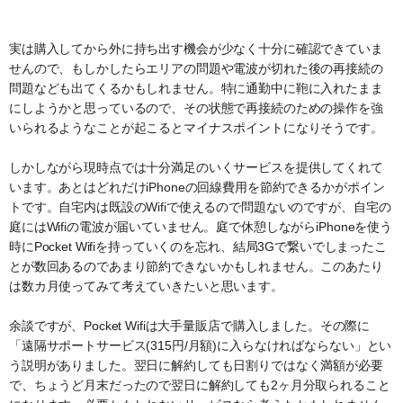
実は購入してから外に持ち出す機会が少なく十分に確認できていま
せんので、もしかしたらエリアの問題や電波が切れた後の再接続の
問題なども出てくるかもしれません。特に通勤中に鞄に入れたまま
にしようかと思っているので、その状態で再接続のための操作を強
いられるようなことが起こるとマイナスポイントになりそうです。
しかしながら現時点では十分満足のいくサービスを提供してくれて
います。あとはどれだけiPhoneの回線費用を節約できるかがポイン
トです。自宅内は既設のWifiで使えるので問題ないのですが、自宅の
庭にはWifiの電波が届いていません。庭で休憩しながらiPhoneを使う
時にPocket Wifiを持っていくのを忘れ、結局3Gで繋いでしまったこ
とが数回あるのであまり節約できないかもしれません。このあたり
は数カ月使ってみて考えていきたいと思います。
余談ですが、Pocket Wifiは大手量販店で購入しました。その際に
「遠隔サポートサービス(315円/月額)に入らなければならない」とい
う説明がありました。翌日に解約しても日割りではなく満額が必要
で、ちょうど月末だったので翌日に解約しても2ヶ月分取られること