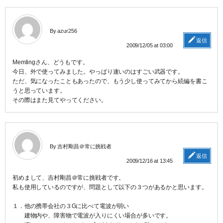
By azur256
返信
2009/12/05 at 03:00
Memlingさん、どうもです。
今日、外で使ってみました。やっぱり速いのはすごい武器です。
ただ、気になったこともあったので、もう少し使ってみてから続編を書こ
うと思っています。
その際はまた見てやってください。
By 吉村剛昌＠常に挑戦者
返信
2009/12/16 at 13:45
初めまして、吉村剛昌＠常に挑戦者です。
私も使用しているのですが、問題として以下の３つがあるかと思います。
１．他の携帯会社の３Gに比べて電波が弱い
建物内や、障害物で電波が入りにくい場合が多いです。