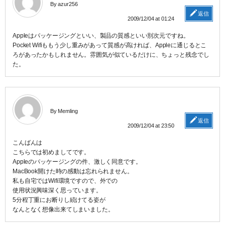
By azur256
返信
2009/12/04 at 01:24
Appleはパッケージングといい、製品の質感といい別次元ですね。
Pocket Wifiももう少し重みがあって質感が高ければ、Appleに通じるとこ
ろがあったかもしれません。雰囲気が似ているだけに、ちょっと残念でし
た。
By Memling
返信
2009/12/04 at 23:50
こんばんは
こちらでは初めましてです。
Appleのパッケージングの件、激しく同意です。
MacBook開けた時の感動は忘れられません。
私も自宅ではWifi環境ですので、外での
使用状況興味深く思っています。
5分程丁重にお断りし続けてる姿が
なんとなく想像出来てしまいました。