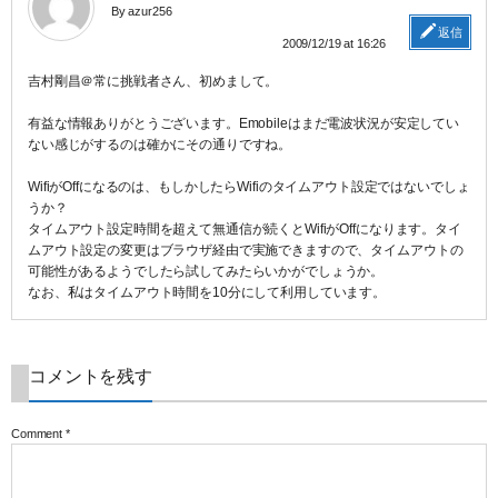
By azur256
返信
2009/12/19 at 16:26
吉村剛昌＠常に挑戦者さん、初めまして。
有益な情報ありがとうございます。Emobileはまだ電波状況が安定してい
ない感じがするのは確かにその通りですね。
WifiがOffになるのは、もしかしたらWifiのタイムアウト設定ではないでしょ
うか？
タイムアウト設定時間を超えて無通信が続くとWifiがOffになります。タイ
ムアウト設定の変更はブラウザ経由で実施できますので、タイムアウトの
可能性があるようでしたら試してみたらいかがでしょうか。
なお、私はタイムアウト時間を10分にして利用しています。
コメントを残す
Comment
*