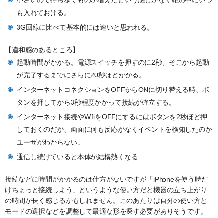
小さいので持ち歩くものが増えたという感じがなく鞄の中にいつ
も入れておける。
3G回線に比べて基本的には速いと思われる。
【違和感のあるところ】
起動時間がかかる。電源スイッチを押すのに2秒、そこから起動
が完了するまでにさらに20秒ほどかかる。
インターネットコネクションをOFFからONに切り替える時、ボ
タンを押してから3秒程度かかって接続が確立する。
インターネット接続やWifiをOFFにするにはボタンを2秒ほど押
しておくのだが、画面に何も反応がなくイベントを検知したのか
ユーザがわからない。
通信し続けていると本体が結構熱くなる
接続などに時間がかかるのは仕方がないですが「iPhoneを使う時だ
けちょっと接続しよう」というような使い方だと機器の立ち上がり
の時間が長く感じるかもしれません。このあたりは自分の使い方と
モードの選択などを調整して最適な形を探す必要がありそうです。