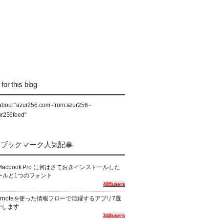
for this blog
about "azur256.com -from:azur256 -
ur256feed"
なブックマーク人気記事
Macbook Pro に何はさておきインストールした
ールと1つのフォント
489users
ernoteを使った情報フローで活躍するアプリ7選
介します
348users