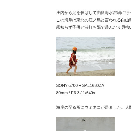
庄内から足を伸ばして由良海水浴場に行
この海岸は東北の江ノ島と言われる白山
露知らず子供と波打ち際で遊んだり貝拾
SONY α700 + SAL1680ZA
80mm / F6.3 / 1/640s
海岸の至る所にウミネコが居ました。人