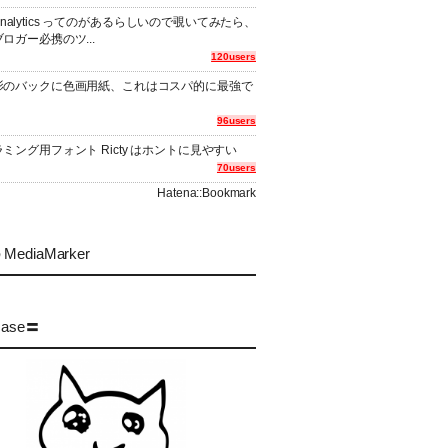
er Analytics ってのがあるらしいので覗いてみたら、
ロガー必携のツ...
120users
影のバックに色画用紙、これはコスパ的に最強で
96users
ミング用フォント Ricty はホントに見やすい
70users
Hatena::Bookmark
MediaMarker
case〓