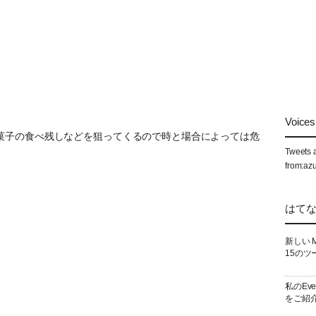
Voices 
菓子の食べ残しなどを狙ってくるので時と場合によっては危
Tweets 
from:az
はて
新しい 
15のツ
私のEv
をご紹