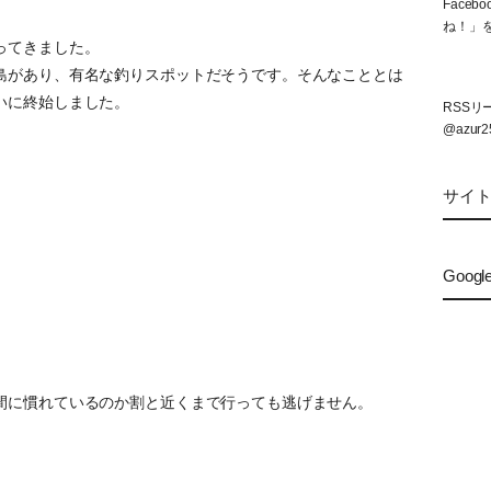
Face
ね！」
ってきました。
島があり、有名な釣りスポットだそうです。そんなこととは
いに終始しました。
RSS
@azur2
サイ
Googl
間に慣れているのか割と近くまで行っても逃げません。