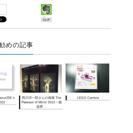
勧めの記事
zur256 ‘s
西川洋一郎さんの個展 The
LEGO Camera
022
Plateaux of Mirror 2013 – 鏡
面界 ...