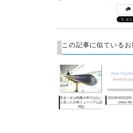
この記事に似ているお
見るべきは戦艦大和ではない
2012年03月20日 a
と思った大和ミュージアム訪
check No.
問記