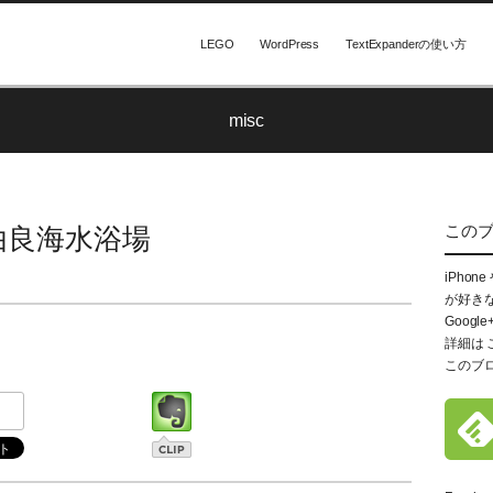
LEGO
WordPress
TextExpanderの使い方
misc
この
由良海水浴場
iPhon
が好き
Google
詳細は
このブ