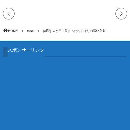
HOME
misc
[雑記] ふと目に留まったおしぼりの謳い文句
スポンサーリンク