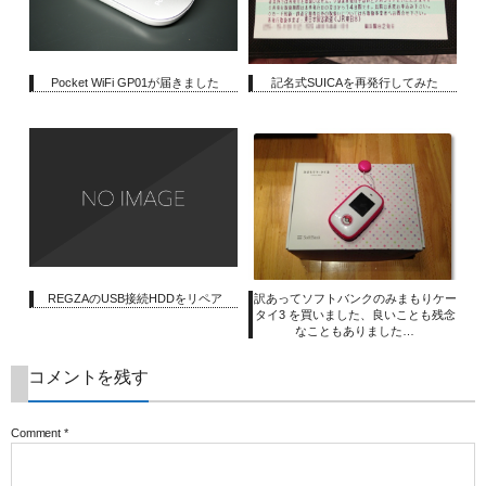
Pocket WiFi GP01が届きました
記名式SUICAを再発行してみた
REGZAのUSB接続HDDをリペア
訳あってソフトバンクのみまもりケー
タイ3 を買いました、良いことも残念
なこともありました…
コメントを残す
Comment
*