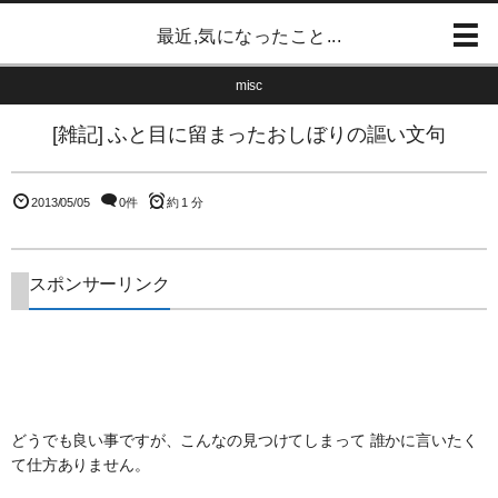
最近,気になったこと...
misc
[雑記] ふと目に留まったおしぼりの謳い文句
2013/05/05
0件
約 1 分
スポンサーリンク
どうでも良い事ですが、こんなの見つけてしまって 誰かに言いたく
て仕方ありません。