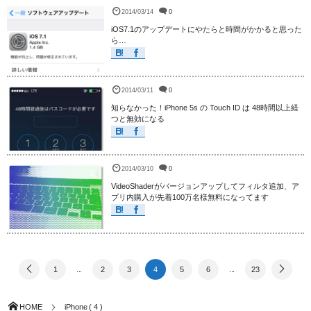
2014/03/14
0
iOS7.1のアップデートにやたらと時間がかかると思った
ら…
2014/03/11
0
知らなかった！iPhone 5s の Touch ID は 48時間以上経
つと無効になる
2014/03/10
0
VideoShaderがバージョンアップしてフィルタ追加、ア
プリ内購入が先着100万名様無料になってます
1
...
2
3
4
5
6
...
23
HOME
iPhone ( 4 )