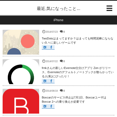
最近,気になったこと...
iPhone
2014/07/23
0
TwoDotsはまってますか？はまっても時間泥棒にならな
い久々に楽しいゲームです
2014/07/22
0
frnkさんの新しいEvernote仕分けアプリ Zen がリリー
ス、Evernoteのデフォルトノートブックが散らかってい
る人(私)にぴったり！
2014/06/19
0
Boxcarのサービス停止は7月1日、Boxcarユーザは
Boxcar 2への乗り換えが必要です