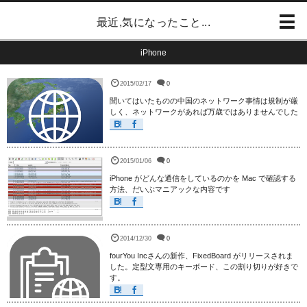
最近,気になったこと...
iPhone
2015/02/17
0
聞いてはいたものの中国のネットワーク事情は規制が厳
しく、ネットワークがあれば万歳ではありませんでした
2015/01/06
0
iPhone がどんな通信をしているのかを Mac で確認する
方法、だいぶマニアックな内容です
2014/12/30
0
fourYou Incさんの新作、FixedBoard がリリースされま
した。定型文専用のキーボード、この割り切りが好きで
す。