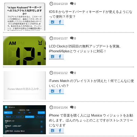
2014/12/19
0
IOS 8 からサードパーティキーボードが使えるようにな
って便利？不安？
2014/11/27
0
LCD Clockが25回目の無料アップデートを実施、
iPhone6/6plusとウィジェットに対応！
2014/11/12
0
iTunes Match のプレイリストが消えた！何でこんなに使
いにくいの？
2014/11/04
0
iPhone で音楽を聴く人には Musica ウィジェットをお勧
めします。ほんのちょっとのことですがストレスフリー
になります