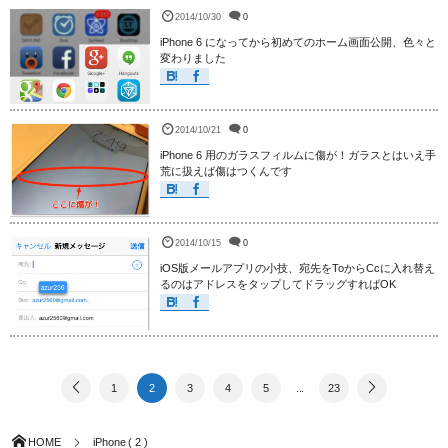
2014/10/30
0
iPhone 6 になってから初めてのホーム画面公開、色々と
変わりました
2014/10/21
0
iPhone 6 用のガラスフィルムに傷が！ガラスとはいえ手
荒に扱えば傷はつくんです
2014/10/15
0
iOS版メールアプリの小技、宛先をToからCcに入れ替え
るのはアドレスをタップしてドラッグすればOK
1
2
3
4
5
...
23
HOME
iPhone ( 2 )